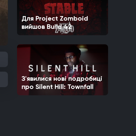
Для Project Zomboid
вийшов Build 42
З'явилися нові подробиці
про Silent Hill: Townfall