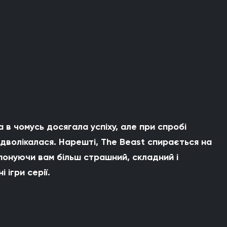
а в чомусь досягала успіху, але при спробі
дволікалася. Нарешті, The Beast спирається на
понуючи вам більш страшний, складний і
 ігри серії.