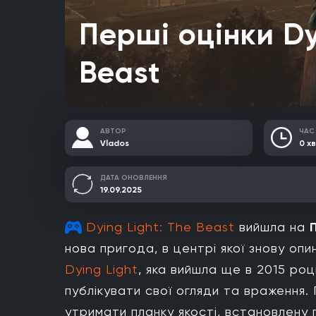
Перші оцінки Dy
Beast
АВТОР
ЧАС
Vlados
0 хв
ДАТА ОНОВЛЕННЯ
19.09.2025
Dying Light: The Beast
вийшла на
нова пригода, в центрі якої знову оп
Dying Light
, яка вийшла ще в 2015 році
публікувати свої огляди та враження. 
утримати планку якості, встановлену