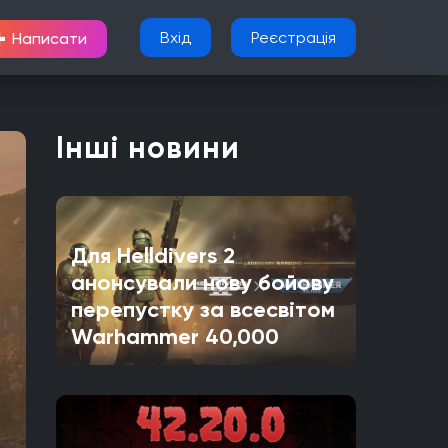
+
Вхід
Реєстрація
Написати
Інші новини
Для Helldivers 2
анонсували нову бойову
перепустку за всесвітом
Warhammer 40,000