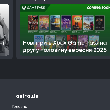
ні
Нові ігри в Xbox Game Pass на
другу половину вересня 2025
Навігація
Головна