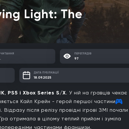
ing Light: The
 ЧИТАННЯ
ПЕРЕГЛЯДІВ
.
97
ДАТА ПУБЛІКАЦІЇ
18.09.2025
ПК
,
PS5 і Xbox Series S/X
. У ній на гравців чекає
иняється Кайл Крейн - герой першої частини
. Відразу після релізу провідні ігрові ЗМІ почали
Гра отримала в цілому теплий прийом і зуміла
 попередніми частинами франшизи.