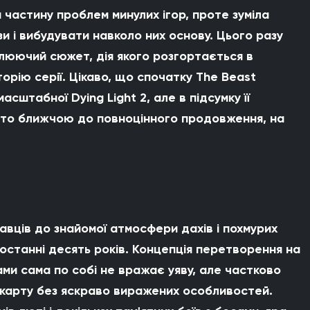
а частину проблем минулих ігор, проте зуміла
и і вибудувати навколо них основу. Цього разу
люючий сюжет, дія якого розгортається в
торію серії. Цікаво, що спочатку The Beast
сштабної Dying Light 2, але в підсумку її
ато ближчою до повноцінного продовження, на
равців до знайомої атмосфери дахів і похмурих
а останні десять років. Концепція перетворення на
ами сама по собі не вражає уяву, але частково
 карту без яскраво виражених особливостей.