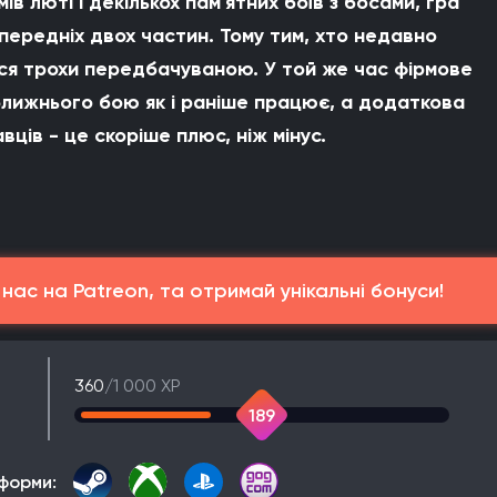
 люті і декількох пам'ятних боїв з босами, гра
ередніх двох частин. Тому тим, хто недавно
ися трохи передбачуваною. У той же час фірмове
ближнього бою як і раніше працює, а додаткова
вців - це скоріше плюс, ніж мінус.
ас на Patreon, та отримай унікальні бонуси!
360
/1 000 XP
189
форми: