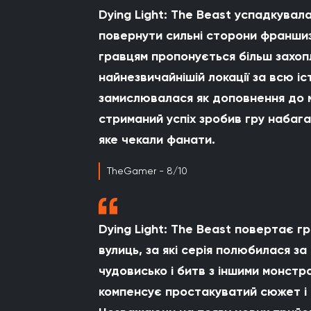
Dying Light: The Beast успадкувал
повернути сильні сторони франшиз
гравцям пропонується більш захоп
найнезвичайнішій локації за всю іс
замислювалася як доповнення до ма
стриманий успіх зробив гру набаг
яке чекали фанати.
TheGamer - 8/10
Dying Light: The Beast повертає г
вулиць, за які серія полюбилася з
чудовисько і битв з іншими монстр
компенсує простакуватий сюжет і