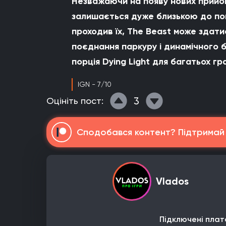
Незважаючи на появу нових прийомів
залишається дуже близькою до поп
проходив їх, The Beast може здат
поєднання паркуру і динамічного 
порція Dying Light для багатьох гра
IGN - 7/10
3
Оцініть пост:
Сподобався контент? Підтримай н
Vlados
Підключені плат