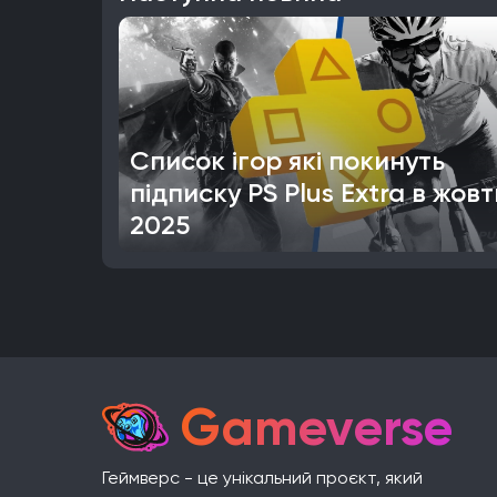
Список ігор які покинуть
підписку PS Plus Extra в жовт
2025
Gameverse
Геймверс - це унікальний проєкт, який