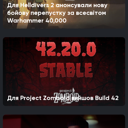
Для Helldivers 2 анонсували нову
бойову перепустку за всесвітом
Warhammer 40,000
Для Project Zomboid вийшов Build 42