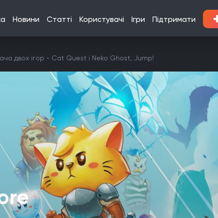
ка
Новини
Статті
Користувачі
Ігри
Підтримати
ча двох ігор - Cat Quest і Neko Ghost, Jump!
ore