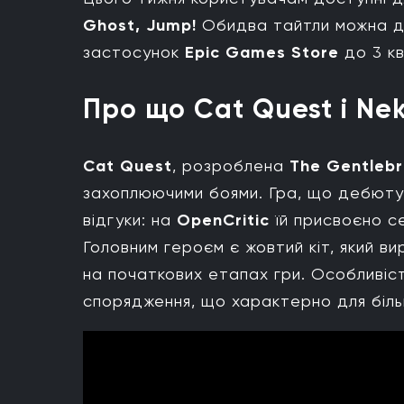
Ghost, Jump!
Обидва тайтли можна до
застосунок
Epic Games Store
до 3 кв
Про що Cat Quest і Ne
Cat Quest
, розроблена
The Gentlebr
захоплюючими боями. Гра, що дебютув
відгуки: на
OpenCritic
їй присвоєно се
Головним героєм є жовтий кіт, який в
на початкових етапах гри. Особливіс
спорядження, що характерно для біль