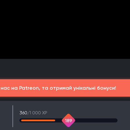
ас на Patreon, та отримай унікальні бонуси!
360
/1 000 XP
189