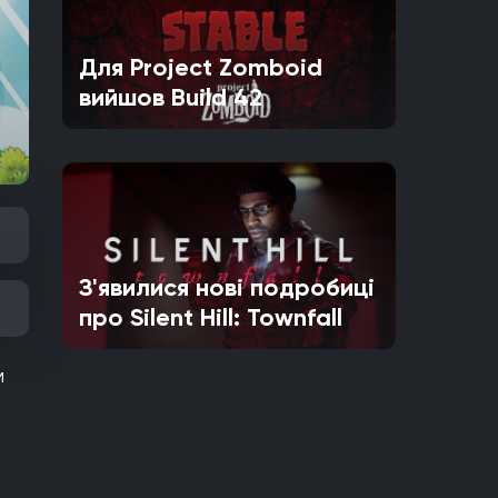
Для Project Zomboid
вийшов Build 42
З'явилися нові подробиці
про Silent Hill: Townfall
м