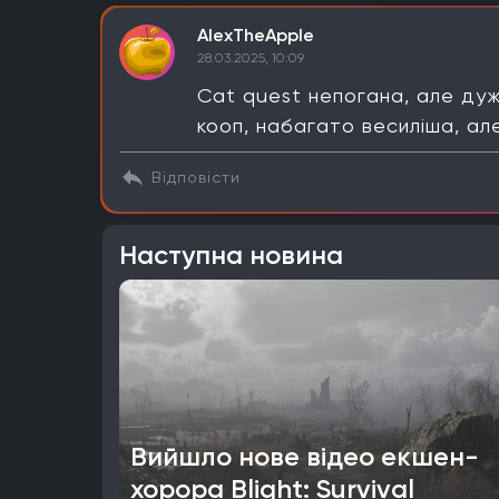
AlexTheApple
28.03.2025, 10:09
Cat quest непогана, але дуж
кооп, набагато весиліша, а
Відповісти
Наступна новина
Вийшло нове відео екшен-
хорора Blight: Survival