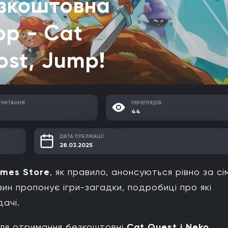
езкоштовна
ор - Cat
ost, Jump!
 ЧИТАННЯ
ПЕРЕГЛЯДІВ
44
ДАТА ПУБЛІКАЦІЇ
28.03.2025
ames Store
, як правило, анонсуються рівно за сі
азин пропонує ігри-загадки, подробиці про які
дачі.
для отримання безкоштовні
Cat Quest і Neko