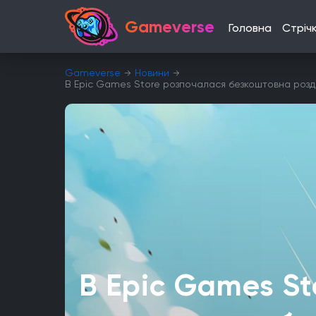
Gameverse
Головна
Стріч
Gameverse
Новини
В Epic Games Store розпочалася безкоштовна розда
В Epic Games St