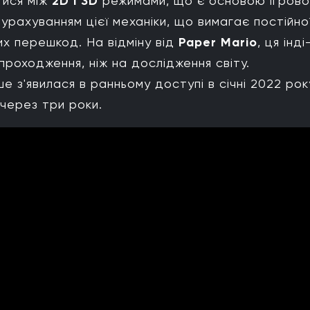
тися між
2D і 3D
режимами, що є основою ігрово
урахуванням цієї механіки, що вимагає постійно
их перешкод. На відміну від
Paper Mario
, ця інді
проходження, ніж на дослідження світу.
ше з'явилася в ранньому доступі в січні 2022 року
0 через три роки.