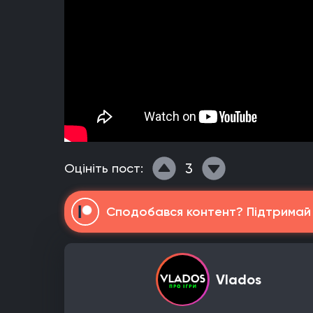
3
Оцініть пост:
Сподобався контент? Підтримай н
Vlados