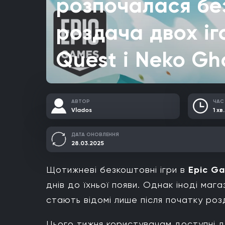
розпочалася б
роздача двох іг
Quest і Neko Gh
АВТОР
ЧАС
Vlados
1 хв.
ДАТА ОНОВЛЕННЯ
28.03.2025
Щотижневі безкоштовні ігри в
Epic G
днів до їхньої появи. Однак іноді маг
стають відомі лише після початку роз
Цього тижня користувачам доступні 