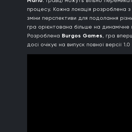
Mario
. Гравці можуть вільно перемика
процесу. Кожна локація розроблена з 
зміни перспективи для подолання різн
гра орієнтована більше на динамічне 
Розроблена
Burgos Games
, гра впер
досі очікує на випуск повної версії 1.