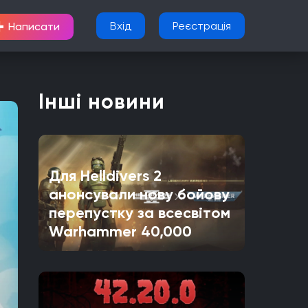
+
Вхід
Реєстрація
Написати
Інші новини
Для Helldivers 2
анонсували нову бойову
перепустку за всесвітом
Warhammer 40,000