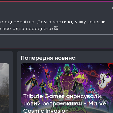
е одноманітна. Друга частина, у яку завезли
ле все одно середнячок😺
Попередня новина
Tribute Games анонсували
новий ретро-екшен - Marvel
Cosmic Invasion