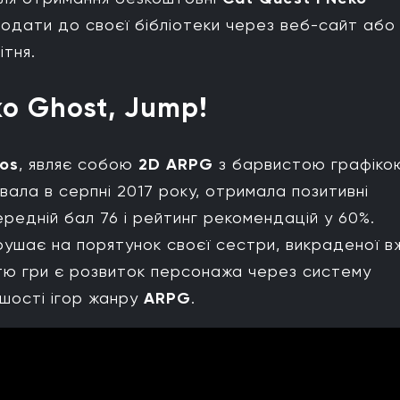
дати до своєї бібліотеки через веб-сайт або
ітня.
ko Ghost, Jump!
os
, являє собою
2D ARPG
з барвистою графікою
ала в серпні 2017 року, отримала позитивні
редній бал 76 і рейтинг рекомендацій у 60%.
ирушає на порятунок своєї сестри, викраденої в
тю гри є розвиток персонажа через систему
шості ігор жанру
ARPG
.