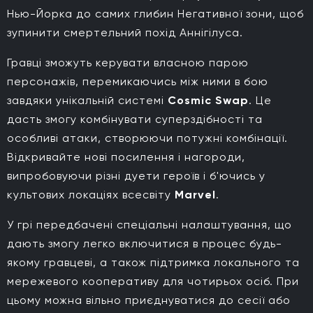
Нью-Йорка до самих глибин Негативної зони, щоб
зупинити смертельний похід Аннігілуса.
Гравці зможуть керувати власною парою
персонажів, перемикаючись між ними в бою
завдяки унікальній системі
Cosmic Swap
. Це
дасть змогу комбінувати суперздібності та
особливі атаки, створюючи потужні комбінації.
Відкривайте нові посилення і нагороди,
випробовуючи різні дуети героїв і б'ючись у
культових локаціях всесвіту
Marvel
.
У грі передбачені спеціальні налаштування, що
дають змогу легко включитися в процес будь-
якому гравцеві, а також підтримка локального та
мережевого кооперативу для чотирьох осіб. При
цьому можна вільно приєднуватися до сесії або