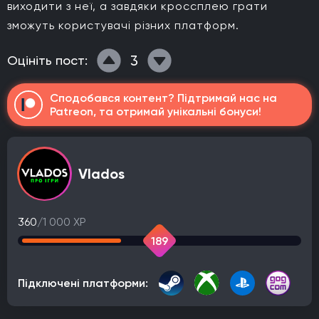
виходити з неї, а завдяки кроссплею грати
зможуть користувачі різних платформ.
3
Оцініть пост:
Сподобався контент? Підтримай нас на
Patreon, та отримай унікальні бонуси!
Vlados
360
/1 000 XP
189
Підключені платформи: