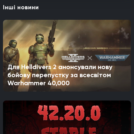
Інші новини
Для Helldivers 2 анонсували нову
бойову перепустку за всесвітом
Warhammer 40,000