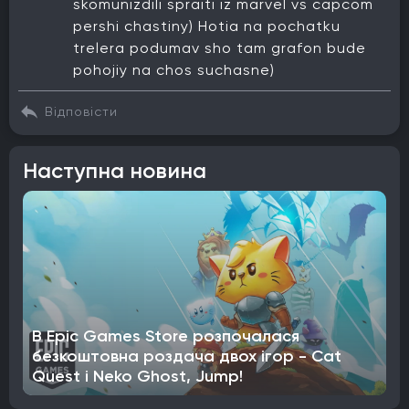
skomunizdili spraiti iz marvel vs capcom
pershi chastiny) Hotia na pochatku
trelera podumav sho tam grafon bude
pohojiy na chos suchasne)
Відповісти
Наступна новина
В Epic Games Store розпочалася
безкоштовна роздача двох ігор - Cat
Quest і Neko Ghost, Jump!