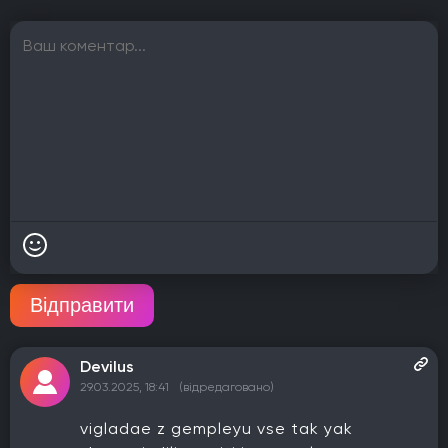
Відправити
Devilus
29.03.2025, 18:41
(відредаговано)
vigladae z gempleyu vse tak yak