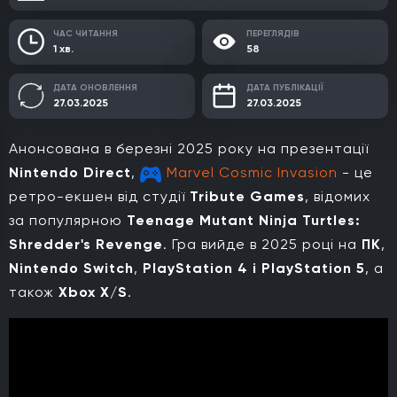
ЧАС ЧИТАННЯ
ПЕРЕГЛЯДІВ
1 хв.
58
ДАТА ОНОВЛЕННЯ
ДАТА ПУБЛІКАЦІЇ
27.03.2025
27.03.2025
Анонсована в березні 2025 року на презентації
Nintendo Direct
,
Marvel Cosmic Invasion
- це
ретро-екшен від студії
Tribute Games
, відомих
за популярною
Teenage Mutant Ninja Turtles:
Shredder's Revenge
. Гра вийде в 2025 році на
ПК
,
Nintendo Switch
,
PlayStation 4 і PlayStation 5
, а
також
Xbox X/S
.