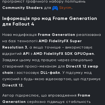
програміст графічного набору поліпшень
Community Shaders
для
Skyrim
.
Інформація про мод Frame Generation
для Fallout 4
Нова модифікація
Frame Generation
реалізована
на базі технології
AMD FidelityFX Super
Resolution 3
, а якщо точніше - використовує
відкритий
API
з
AMD FidelityFX SDK GPUOpen
.
Завдяки цьому мод працює через спеціально
створений проксі-механізм для
DirectX 12 swap
chain
і застосовує
DLL-файл
. У підсумку мод
сумісний з будь-якою відеокартою, що підтримує
DirectX 12
.
Автор підкреслює, що впровадження
Frame
Generation
серйозно підвищує стабільність