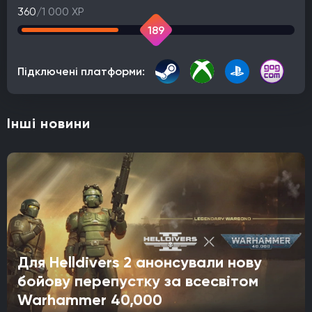
360
/1 000 XP
189
Підключені платформи:
Інші новини
Для Helldivers 2 анонсували нову
бойову перепустку за всесвітом
Warhammer 40,000