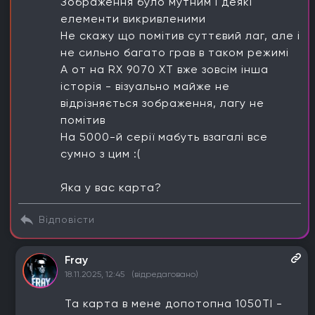
Зображення було мутним і деякі
елементи викривленими
Не скажу що помітив суттєвий лаг, але і
не сильно багато грав в таком режимі
А от на RX 9070 XT вже зовсім інша
історія - візуально майже не
відрізняється зображення, лагу не
помітив
На 5000-й серії мабуть взагалі все
сумно з цим :(
Яка у вас карта?
Відповісти
Fray
18.11.2025, 12:45
(відредаговано)
Та карта в мене допотопна 1050TI -