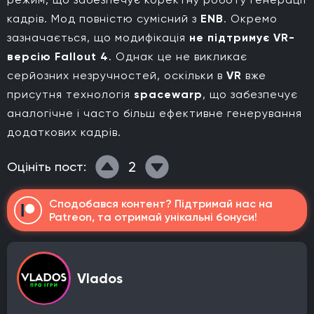
кадрів. Мод повністю сумісний з
ENB
. Окремо
зазначається, що модифікація
не підтримує
VR-
версію Fallout 4
. Однак це не викликає
серйозних незручностей, оскільки в
VR
вже
присутня технологія
spacewarp
, що забезпечує
аналогічне і часто більш ефективне генерування
додаткових кадрів.
2
Оцініть пост:
Сподобався контент? Підтримай нас на
Patreon, та отримай унікальні бонуси!
Vlados