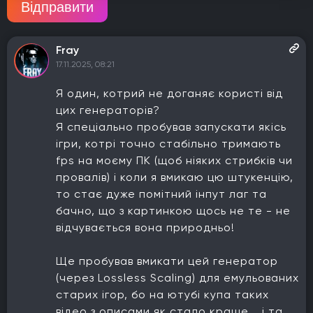
Відправити
Fray
17.11.2025, 08:21
Я один, котрий не доганяє користі від
цих генераторів?
Я спеціально пробував запускати якісь
ігри, котрі точно стабільно тримають
fps на моєму ПК (щоб ніяких стрибків чи
провалів) і коли я вмикаю цю штукенцію,
то стає дуже помітний інпут лаг та
бачно, що з картинкою щось не те - не
відчувається вона природньо!
Ще пробував вмикати цей генератор
(через Lossless Scaling) для емульованих
старих ігор, бо на ютубі купа таких
відео з описами як стало краще... і та