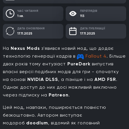
ЧАС ЧИТАННЯ
ПЕРЕГЛЯДІВ
1 хв.
113
ДАТА ОНОВЛЕННЯ
ДАТА ПУБЛІКАЦІЇ
17.11.2025
17.11.2025
На
Nexus Mods
з'явився новий мод, що додає
технологію генерації кадрів в
Fallout 4
. Більше
двох років тому ентузіаст
PureDark
випустив
власні версії подібних модів для гри - спочатку
на основі
NVIDIA DLSS
, а пізніше і на
AMD FSR
.
Однак доступ до них досі можливий виключно
через підписку на
Patreon
.
Цей мод, навпаки, поширюється повністю
безкоштовно. Автором виступає
модороб
doodlum
, відомий як головний