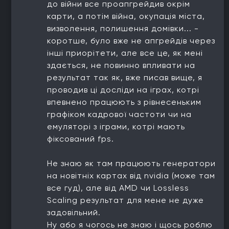
до війни все проапгрейдив окрім
карти, а потім війна, окупація міста,
визволення, полишення домівки... -
коротше, було вже не апгрейдів через
інші приорітети, але все це, як мені
здається, не повинно впливати на
результат так як, вже писав вище, я
проводив ці досліди на іграх, котрі
впевнено працюють з рівнесеньким
графіком кадрової частоти чи на
емуляторі з іграми, котрі мають
фіксований fps.
Не знаю як там працюють генератори
на новітніх картах від nvidia (може там
все гуд), але від AMD чи Lossless
Scaling результат для мене не дуже
задовільний.
Ну або я чогось не знаю і щось роблю