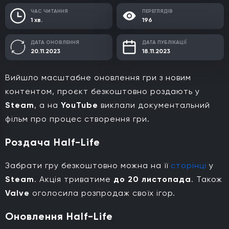
ЧАС ЧИТАННЯ
ПЕРЕГЛЯДІВ
1 хв.
196
ДАТА ОНОВЛЕННЯ
ДАТА ПУБЛІКАЦІЇ
20.11.2023
18.11.2023
Вийшло масштабне оновлення гри з новим
контентом, проєкт безкоштовно роздають у
Steam
, а на
YouTube
виклали документальний
фільм про процес створення гри.
Роздача Half-Life
Забрати гру безкоштовно можна на її
сторінці
у
Steam
. Акція триватиме
до 20 листопада
. Також
Valve
оголосила розпродаж своїх ігор.
Оновлення Half-Life