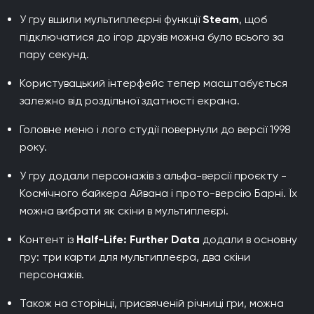
У гру вшили мультиплеєрні функції
Steam
, щоб
підключатися до ігор друзів можна було всього за
пару секунд.
Користувацький інтерфейс тепер масштабується
залежно від роздільної здатності екрана.
Головне меню і лого студії повернули до версії 1998
року.
У гру додали персонажів з альфа-версії проєкту -
Космічного байкера Айвана і прото-версію Барні. Їх
можна вибрати як скіни в мультиплеєрі.
Контент із
Half-Life: Further Data
додали в основну
гру: три карти для мультиплеєра, два скіни
персонажів.
Також на сторінці, присвяченій річниці гри, можна