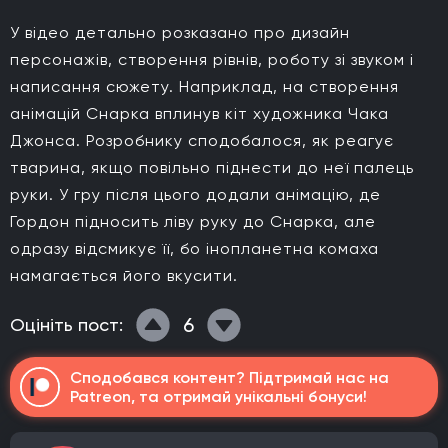
У відео детально розказано про дизайн
персонажів, створення рівнів, роботу зі звуком і
написання сюжету. Наприклад, на створення
анімацій Снарка вплинув кіт художника Чака
Джонса. Розробнику сподобалося, як реагує
тварина, якщо повільно піднести до неї палець
руки. У гру після цього додали анімацію, де
Гордон підносить ліву руку до Снарка, але
одразу відсмикує її, бо інопланетна комаха
намагається його вкусити.
6
Оцініть пост:
Сподобався контент? Підтримай нас на
Patreon, та отримай унікальні бонуси!