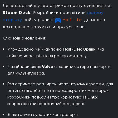
Легендарний шутер отримав повну сумісність зі
Steam Deck
. Розробники присвятили
окрему
сторінку
сайту річниці
Half-Life
, де можна
докладніше прочитати про усі зміни.
Ключові оновлення:
У гру додано міні-кампанію
Half-Life: Uplink
, яка
вийшла через рік після релізу оригіналу.
Дизайнери рівнів
Valve
створили чотири нові карти
для мультиплеєра.
Гра отримала розширені налаштування графіки, для
оптимізації роботи на широкоекранних моніторах.
Розробники подбали і про користувачів
Linux
,
запровадивши програмний рендеринг.
Є підтримка сучасних контролерів.