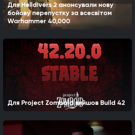
Для Helldivers 2 анонсували нову
бойову перепустку за всесвітом
Warhammer 40,000
Для Project Zomboid вийшов Build 42