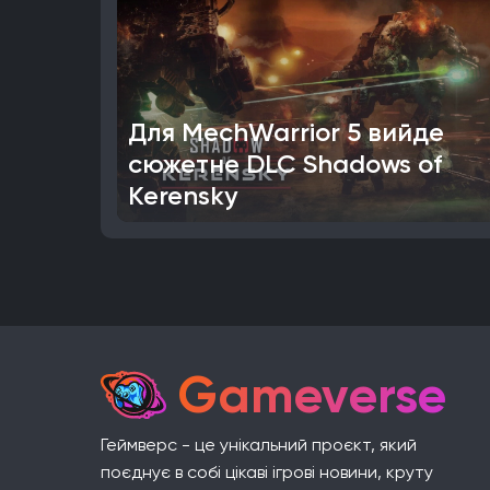
Для MechWarrior 5 вийде
сюжетне DLC Shadows of
Kerensky
Gameverse
Геймверс - це унікальний проєкт, який
поєднує в собі цікаві ігрові новини, круту