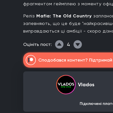
фрагментом геймплею з моменту офіці
Реліз
Mafia: The Old Country
заплан
запевняють, що це буде "найкрасивіша
виправдаються ці амбіції - скоро дізн
4
Оцініть пост:
Сподобався контент? Підтримай н
Vlados
Підключені плат