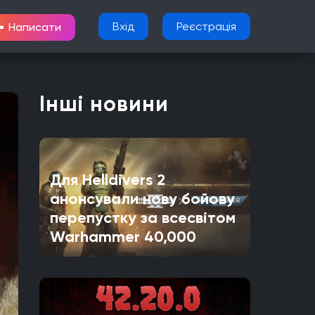
+
Вхід
Реєстрація
Написати
Інші новини
Для Helldivers 2
анонсували нову бойову
перепустку за всесвітом
Warhammer 40,000