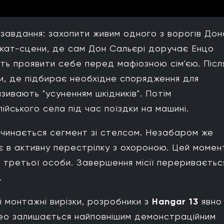
 завдання: захопити живим одного з ворогів Дон
ї кат-сцени, де сам Дон Сальєрі доручає Енцо
ть проявити себе перед мафіозною сім'єю. Післ
ки, де підбирає необхідне спорядження для
азивають "усуненням шкідників". Потім
ійського села під час поїздки на машині.
очинається сегмент зі стелсом. Незабаром же
є в активну перестрілку з охороною. Цей момен
д третьої особи. Завершення місії перериваєтьс
.
 монтажні вирізки, розробники з
Hangar 13
явно
део залишається найповнішим демонстраційним