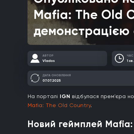
Mafia: The Old 
демонстрацією с
АВТОР
ЧАС
Vlados
1 хв.
ДАТА ОНОВЛЕННЯ
07.07.2025
На порталі
IGN
відбулася прем'єра но
Mafia: The Old Country
.
Новий геймплей Mafia: