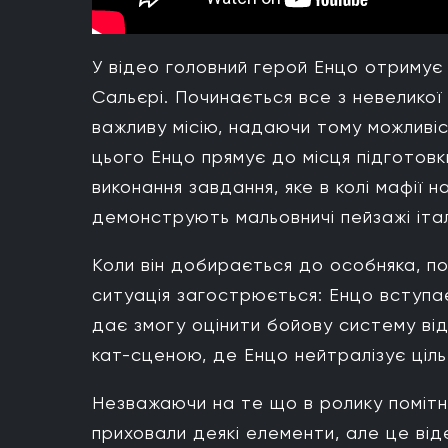
У відео головний герой Енцо отримує
Сальєрі. Починається все з невелико
важливу місію, надаючи тому можливіс
цього Енцо прямує до місця підготов
виконання завдання, яке в колі мафії н
демонструють мальовничі пейзажі італ
Коли він добирається до особняка, п
ситуація загострюється: Енцо вступа
дає змогу оцінити бойову систему ві
кат-сценою, де Енцо нейтралізує ціль
Незважаючи на те що в ролику помітні
приховали деякі елементи, але це ві