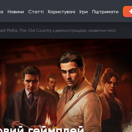
ка
Новини
Статті
Користувачі
Ігри
Підтримати
й Mafia: The Old Country з демонстрацією сюжетної місії
овий геймплей