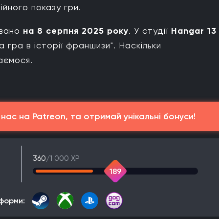
йного показу гри.
овано
на
8 серпня 2025 року
. У студії
Hangar 13
 гра в історії франшизи". Наскільки
аємося.
ас на Patreon, та отримай унікальні бонуси!
360
/1 000 XP
189
форми: