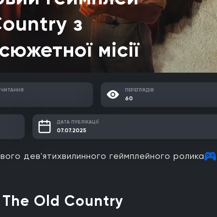
Country з
южетної місії
 ЧИТАННЯ
ПЕРЕГЛЯДІВ
60
ДАТА ПУБЛІКАЦІЇ
07.07.2025
вого дев'ятихвилинного геймплейного ролика
 The Old Country