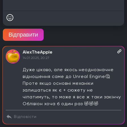
Відправити
AlexTheApple
14.01.2025, 20:27
Дуже цікаво, але якось неоднозначне
відношення саме до Unreal Engine🤔
Проте якщо основні механіки
залишаться як є + сюжету не
чіпатимуть, то може я все ж таки закінчу
Облівіон хоча б один раз 🤣🤣🤣
Відповісти