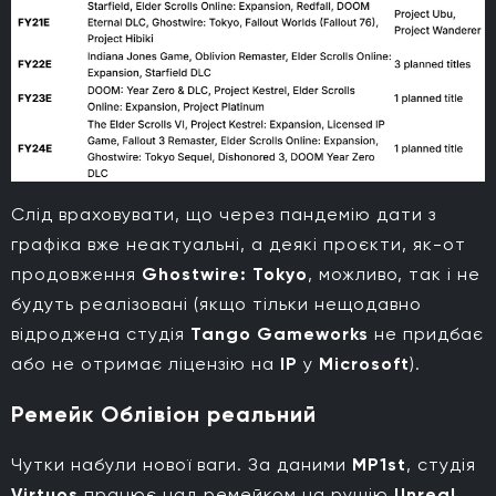
Слід враховувати, що через пандемію дати з
графіка вже неактуальні, а деякі проєкти, як-от
продовження
Ghostwire: Tokyo
, можливо, так і не
будуть реалізовані (якщо тільки нещодавно
відроджена студія
Tango Gameworks
не придбає
або не отримає ліцензію на
IP
у
Microsoft
).
Ремейк Облівіон реальний
Чутки набули нової ваги. За даними
MP1st
, студія
Virtuos
працює над ремейком на рушію
Unreal