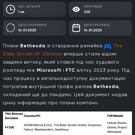
ЧАС ЧИТАННЯ
ПЕРЕГЛЯДІВ
1 хв.
228
ДАТА ОНОВЛЕННЯ
ДАТА ПУБЛІКАЦІЇ
14.01.2025
14.01.2025
Плани
Bethesda
зі створення ремейка
The
Elder Scrolls IV: Oblivion
вперше стали відомі
завдяки витоку, який стався під час судового
розгляду між
Microsoft
і
FTC
влітку 2023 року. Під
час процесу в загальнодоступну документацію
потрапив внутрішній графік релізів
Bethesda
,
складений ще до пандемії. Цей документ надав
цінну інформацію про плани компанії.