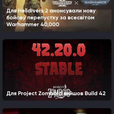
Для Helldivers 2 анонсували нову
бойову перепустку за всесвітом
Warhammer 40,000
Для Project Zomboid вийшов Build 42