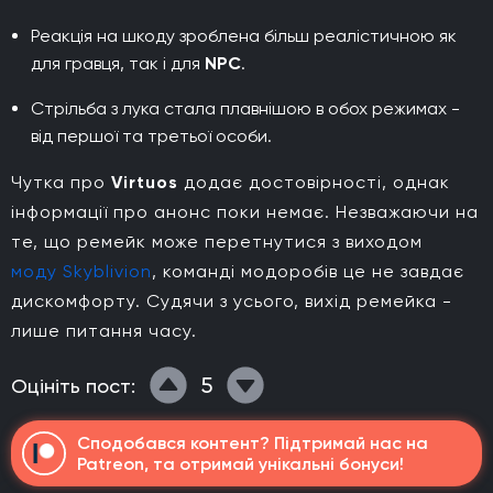
Реакція на шкоду зроблена більш реалістичною як
для гравця, так і для
NPC
.
Стрільба з лука стала плавнішою в обох режимах -
від першої та третьої особи.
Чутка про
Virtuos
додає достовірності, однак
інформації про анонс поки немає. Незважаючи на
те, що ремейк може перетнутися з виходом
моду Skyblivion
, команді модоробів це не завдає
дискомфорту. Судячи з усього, вихід ремейка -
лише питання часу.
5
Оцініть пост:
Сподобався контент? Підтримай нас на
Patreon, та отримай унікальні бонуси!