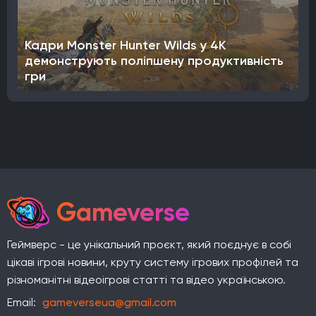
Кадри Monster Hunter Wilds у 4K
демонструють поліпшену продуктивність
гри
Gameverse
Геймверс - це унікальний проєкт, який поєднує в собі
цікаві ігрові новини, круту систему ігрових профілей та
різноманітні відеоігрові статті та відео українською.
Email:
gameverseua@gmail.com