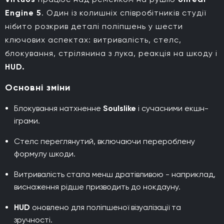
Engine 5
. Один із колишніх співробітників студії
нібито розкрив деталі поліпшень у шести
ключових аспектах: витривалість, стелс,
блокування, стрілянина з лука, реакція на шкоду і
HUD.
Основні зміни
Блокування натхненне
Soulslike
і сучасними екшн-
іграми.
Стелс переглянутий, включаючи перероблену
формулу шкоди.
Витривалість стала менш дратівливою - наприклад,
виснаження рідше призводить до нокдауну.
HUD
оновлено для поліпшеної візуалізації та
зручності.