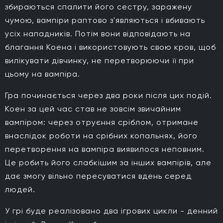
збираються спалити його сестру, заражену
чумою, вампіри раптово з'являються і вбивають
усіх нападників. Потім вони відповідають на
благання Коена і використовують свою кров, щоб
вилікувати дівчинку, не перетворюючи її при
цьому на вампіра.
Гра починається через два роки після цих подій.
Коен за цей час став не зовсім звичайним
вампіром: через отруєння сріблом, отримане
внаслідок роботи на срібних копальнях, його
перетворення на вампіра виявилося неповним.
Це робить його слабкішим за інших вампірів, але
дає змогу вільно пересуватися вдень серед
людей.
У грі буде реалізовано два ігрових цикли - денний