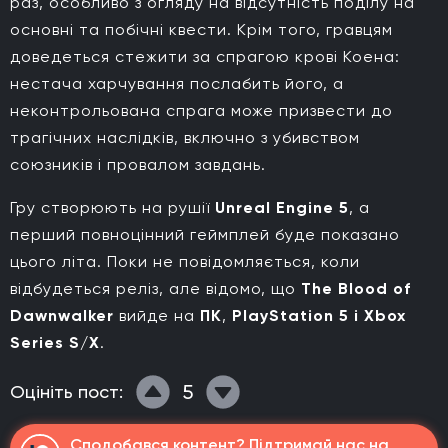
раз, особливо з огляду на відсутність поділу на
основні та побічні квести. Крім того, гравцям
доведеться стежити за спрагою крові Коена:
нестача харчування послабить його, а
неконтрольована спрага може призвести до
трагічних наслідків, включно з убивством
союзників і провалом завдань.
Гру створюють на рушії
Unreal Engine 5
, а
перший повноцінний геймплей буде показано
цього літа. Поки не повідомляється, коли
відбудеться реліз, але відомо, що
The Blood of
Dawnwalker
вийде на
ПК
,
PlayStation 5 і Xbox
Series S/X
.
5
Оцініть пост:
Сподобався контент? Підтримай нас на