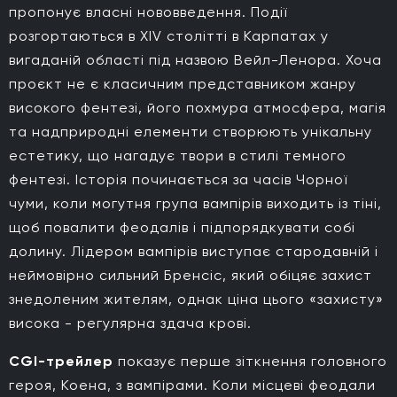
пропонує власні нововведення. Події
розгортаються в XIV столітті в Карпатах у
вигаданій області під назвою Вейл-Ленора. Хоча
проєкт не є класичним представником жанру
високого фентезі, його похмура атмосфера, магія
та надприродні елементи створюють унікальну
естетику, що нагадує твори в стилі темного
фентезі. Історія починається за часів Чорної
чуми, коли могутня група вампірів виходить із тіні,
щоб повалити феодалів і підпорядкувати собі
долину. Лідером вампірів виступає стародавній і
неймовірно сильний Бренсіс, який обіцяє захист
знедоленим жителям, однак ціна цього «захисту»
висока - регулярна здача крові.
CGI-трейлер
показує перше зіткнення головного
героя, Коена, з вампірами. Коли місцеві феодали