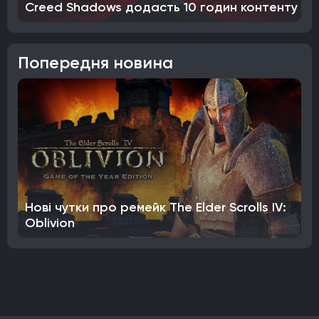
Creed Shadows додасть 10 годин контенту
Попередня новина
Нові чутки про ремейк The Elder Scrolls IV:
Oblivion