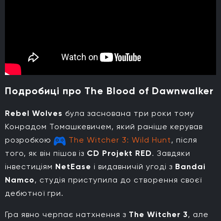
Подробиці про The Blood of Dawnwalker
Rebel Wolves
була заснована три роки тому
Конрадом Томашкевичем, який раніше керував
розробкою
The Witcher 3: Wild Hunt
, після
того, як він пішов із
CD Projekt RED
. Завдяки
інвестиціям
NetEase
і видавничій угоді з
Bandai
Namco
, студія приступила до створення своєї
дебютної гри.
Гра явно черпає натхнення з
The Witcher 3
, але