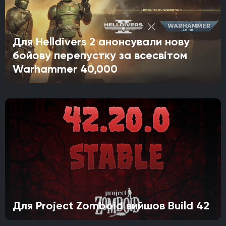
Для Helldivers 2 анонсували нову
бойову перепустку за всесвітом
Warhammer 40,000
Для Project Zomboid вийшов Build 42