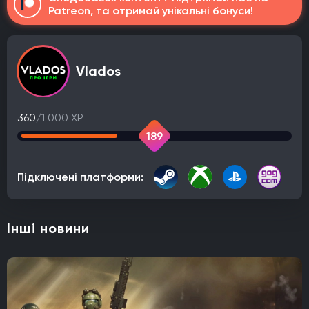
Patreon, та отримай унікальні бонуси!
Vlados
360
/1 000 XP
189
Підключені платформи:
Інші новини