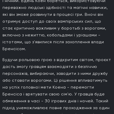
і нічний. Вдень Коен бореться, використовуючи
переважно людські здібності та магічні навички,
які він зможе розвинути в процесі гри. Вночі він
отримує доступ до своїх вампірських сил, що
стає критично важливим у боротьбі з ворогами,
включно з нежиттю, кобольдами і уріашами -
істотами, що з'явилися після захоплення влади
Бренсісом.
Будучи рольовою грою з відкритим світом, проєкт
дасть змогу гравцям взаємодіяти з безліччю
персонажів, вибираючи, заводити з ними дружбу
або ставати ворогами. Ці рішення впливатимуть
на успіх головної мети Коена - перемогти
Бренсіса і врятувати свою сім'ю. У гравців буде
обмеження в часі - 30 ігрових днів і ночей. Такий
підхід унеможливлює повне проходження за один