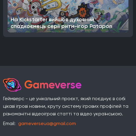
На Kickstarter вийшов духовний
спадкоємець серії ритм-ігор Patapon
Gameverse
Геймверс - це унікальний проєкт, який поєднує в собі
цікаві ігрові новини, круту систему ігрових профілей та
різноманітні відеоігрові статті та відео українською.
Email:
gameverseua@gmail.com