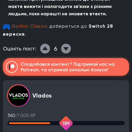
маєте вижити і налагодити зв'язки з різними
людьми, поки нарешті не зможете втекти.
Gothic Classic
добереться до
Switch 28
вересня
.
6
Оцініть пост:
Сподобався контент? Підтримай нас на
Patreon, та отримай унікальні бонуси!
Vlados
360
/1 000 XP
189