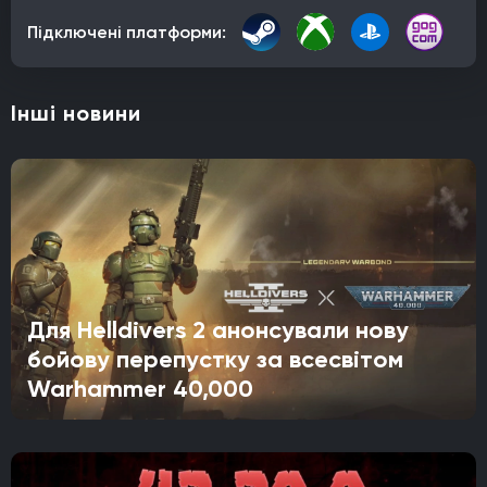
Підключені платформи:
Інші новини
Для Helldivers 2 анонсували нову
бойову перепустку за всесвітом
Warhammer 40,000