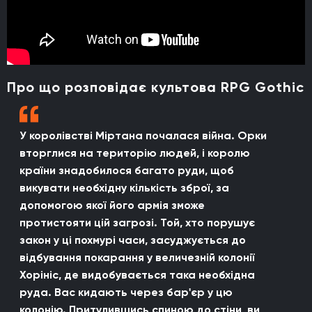
Про що розповідає культова RPG Gothic
У королівстві Міртана почалася війна. Орки
вторглися на територію людей, і королю
країни знадобилося багато руди, щоб
викувати необхідну кількість зброї, за
допомогою якої його армія зможе
протистояти цій загрозі. Той, хто порушує
закон у ці похмурі часи, засуджується до
відбування покарання у величезній колонії
Хорініс, де видобувається така необхідна
руда. Вас кидають через бар'єр у цю
колонію. Притулившись спиною до стіни, ви