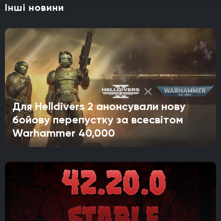
Інші новини
Для Helldivers 2 анонсували нову
бойову перепустку за всесвітом
Warhammer 40,000