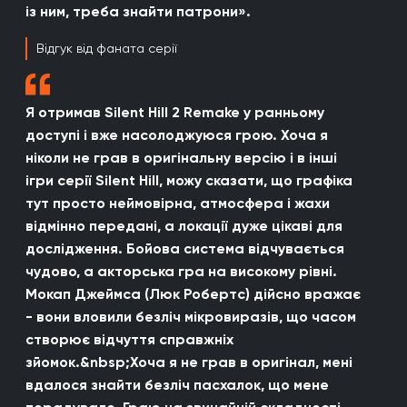
із ним, треба знайти патрони».
Відгук від фаната серії
Я отримав Silent Hill 2 Remake у ранньому
доступі і вже насолоджуюся грою. Хоча я
ніколи не грав в оригінальну версію і в інші
ігри серії Silent Hill, можу сказати, що графіка
тут просто неймовірна, атмосфера і жахи
відмінно передані, а локації дуже цікаві для
дослідження. Бойова система відчувається
чудово, а акторська гра на високому рівні.
Мокап Джеймса (Люк Робертс) дійсно вражає
- вони вловили безліч мікровиразів, що часом
створює відчуття справжніх
зйомок.&nbsp;Хоча я не грав в оригінал, мені
вдалося знайти безліч пасхалок, що мене