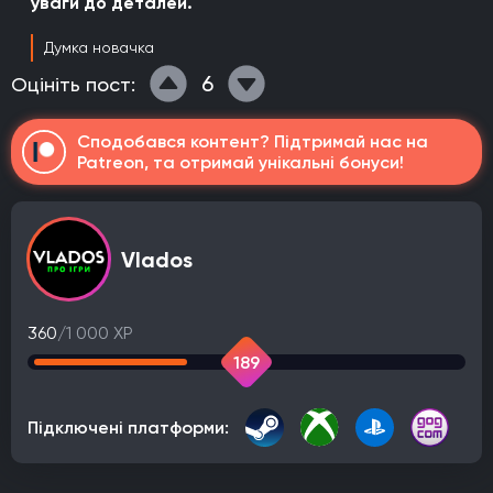
уваги до деталей.
Думка новачка
6
Оцініть пост:
Сподобався контент? Підтримай нас на
Patreon, та отримай унікальні бонуси!
Vlados
360
/1 000 XP
189
Підключені платформи: