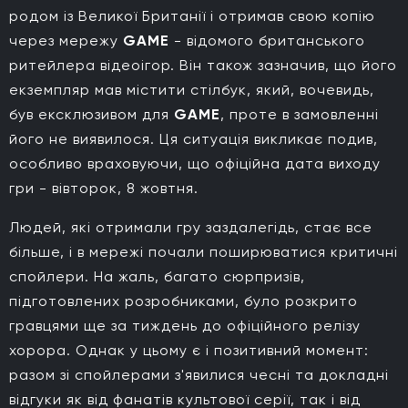
родом із Великої Британії і отримав свою копію
через мережу
GAME
- відомого британського
ритейлера відеоігор. Він також зазначив, що його
екземпляр мав містити стілбук, який, вочевидь,
був ексклюзивом для
GAME
, проте в замовленні
його не виявилося. Ця ситуація викликає подив,
особливо враховуючи, що офіційна дата виходу
гри - вівторок, 8 жовтня.
Людей, які отримали гру заздалегідь, стає все
більше, і в мережі почали поширюватися критичні
спойлери. На жаль, багато сюрпризів,
підготовлених розробниками, було розкрито
гравцями ще за тиждень до офіційного релізу
хорора. Однак у цьому є і позитивний момент:
разом зі спойлерами з'явилися чесні та докладні
відгуки як від фанатів культової серії, так і від