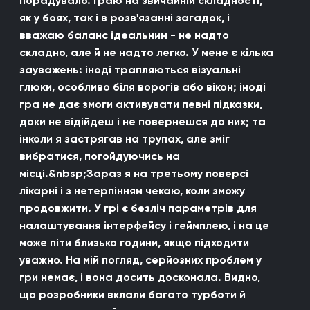
порадувало. Граю на звичайній складності,
як у боях, так і в розв'язанні загадок, і
вважаю баланс ідеальним - не надто
складно, але й не надто легко. У мене є кілька
зауважень: іноді трапляються візуальні
глюки, особливо біля ворогів або вікон; іноді
гра не дає змоги активувати певні підказки,
доки не відійдеш і не повернешся до них; та
інколи я застрягав на трупах, але зміг
вибратися, погойдуючись на
місці.&nbsp;Зараз я на третьому поверсі
лікарні і з нетерпінням чекаю, коли зможу
продовжити. У грі є безліч параметрів для
налаштування інтерфейсу і геймплею, і на це
може піти близько години, якщо підходити
уважно. На мій погляд, серйозних проблем у
гри немає, і вона досить досконала. Видно,
що розробники вклали багато турботи й