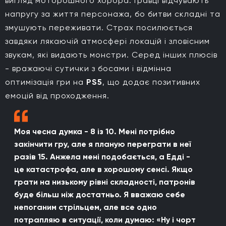
вигляд моторошного хорора. Гравці відчувають
напругу за життя персонажа, бо битви складні та
змушують переживати. Страх посилюється
завдяки лякаючій атмосфері локацій і зловісним
звукам, які видають монстри. Серед інших плюсів
- вражаючі сутички з босами і відмінна
оптимізація гри на
PS5
, що додає позитивних
емоцій від проходження.
Моя чесна думка - 8 із 10. Мені потрібно
закінчити гру, але я планую переграти в неї
разів 15. Анжела мені подобається, а Едді -
це катастрофа, але в хорошому сенсі. Якщо
грати на низькому рівні складності, патронів
буде більш ніж достатньо. Я вважаю себе
непоганим стрільцем, але все одно
потрапляю в ситуації, коли думаю: «Ну і чорт