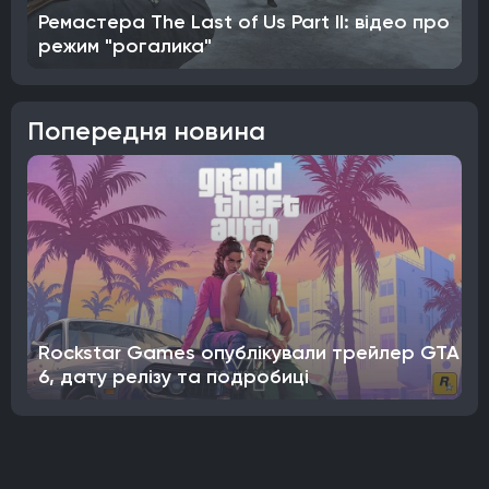
Ремастера The Last of Us Part II: відео про
режим "рогалика"
Попередня новина
Rockstar Games опублікували трейлер GTA
6, дату релізу та подробиці