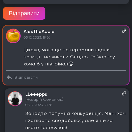
Відправити
AlexTheApple
05.12.2023, 19:36
Цікаво, чого це потеромани здали
позиції і не вивели Спадок Гоґвортсу
хоча б у пів-фінал🤔
Відповісти
LLeeepps
(Назарій Семенюк)
05.12.2023, 21:38
Занадто потужна конкуренція. Мені хоч
і Хогвартс сподобався, але я не за
нього голосував)