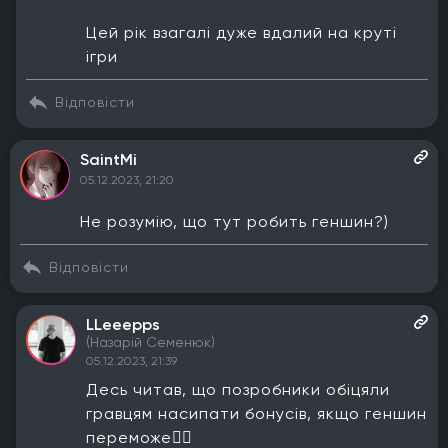
Цей рік взагалі дуже вдалий на круті
ігри
Відповісти
SaintMi
05.12.2023, 21:20
Не розумію, що тут робить геншин?)
Відповісти
LLeeepps
(Назарій Семенюк)
05.12.2023, 21:39
Десь читав, що позробники обіцяли
гравцям насипати бонусів, якщо геншин
переможе🤷‍♂️