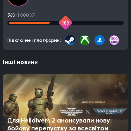
360
/1 000 XP
189
Підключені платформи:
Інші новини
Для Helldivers 2 анонсували нову
бойову перепустку за всесвітом