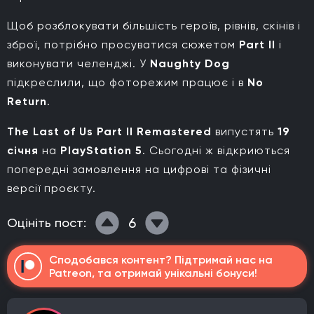
Щоб розблокувати більшість героїв, рівнів, скінів і
зброї, потрібно просуватися сюжетом
Part II
і
виконувати челенджі. У
Naughty Dog
підкреслили, що фоторежим працює і в
No
Return
.
The Last of Us Part II Remastered
випустять
19
січня
на
PlayStation 5
. Сьогодні ж відкриються
попередні замовлення на цифрові та фізичні
версії проєкту.
6
Оцініть пост:
Сподобався контент? Підтримай нас на
Patreon, та отримай унікальні бонуси!