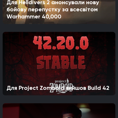
Для Helldivers 2 анонсували нову
бойову перепустку за всесвітом
Warhammer 40,000
Для Project Zomboid вийшов Build 42