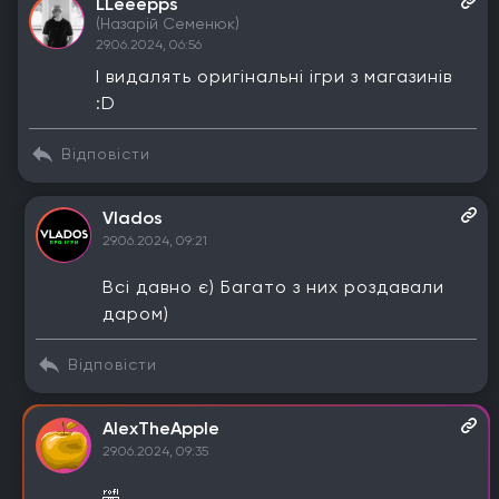
LLeeepps
(Назарій Семенюк)
29.06.2024, 06:56
І видалять оригінальні ігри з магазинів
:D
Відповісти
Vlados
29.06.2024, 09:21
Всі давно є) Багато з них роздавали
даром)
Відповісти
AlexTheApple
29.06.2024, 09:35
🤣