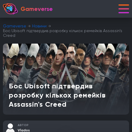
Gameverse
Gameverse
Новини
Бос Ubisoft підтвердив розробку кількох ремейків Assassin's
Creed
Бос Ubisoft підтвердив
розробку кількох ремейків
Assassin's Creed
АВТОР
Vlados