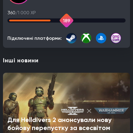
360
/1 000 XP
189
Підключені платформи:
Інші новини
Для Helldivers 2 анонсували нову
бойову перепустку за всесвітом