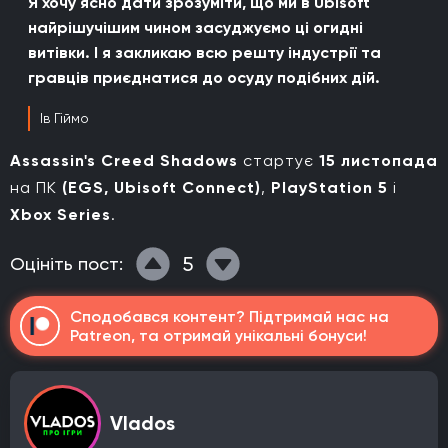
Я хочу ясно дати зрозуміти, що ми в Ubisoft
найрішучішим чином засуджуємо ці огидні
витівки. І я закликаю всю решту індустрії та
гравців приєднатися до осуду подібних дій.
Ів Гіймо
Assassin's Creed Shadows
стартує
15 листопада
на ПК
(EGS, Ubisoft Connect)
,
PlayStation 5
і
Xbox Series
.
5
Оцініть пост:
Сподобався контент? Підтримай нас на
Patreon, та отримай унікальні бонуси!
Vlados