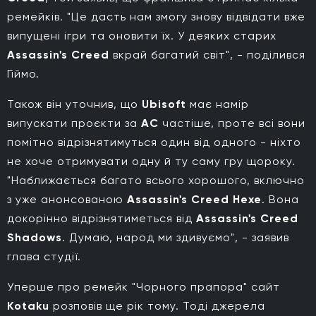
ремейків. "Це дасть нам змогу знову відвідати вже
випущені ігри та оновити їх. У деяких старих
Assassin's Creed
вкрай багатий світ", - поділився
Гіймо.
Також він уточнив, що
Ubisoft
має намір
випускати проєкти за
AC
частіше, проте всі вони
помітно відрізнятимуться один від одного - ніхто
не хоче отримувати одну й ту саму гру щороку.
"Наближається багато всього хорошого, включно
з уже анонсованою
Assassin's Creed Hexe
. Вона
докорінно відрізнятиметься від
Assassin's Creed
Shadows
. Думаю, народ ми здивуємо", - заявив
глава студії.
Уперше про ремейк "Чорного прапора" сайт
Kotaku
розповів ще рік тому. Тоді джерела