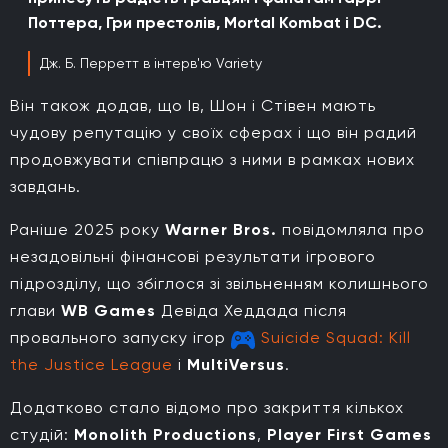
Поттера, Гри престолів, Mortal Kombat і DC.
Дж. Б. Перретт в інтерв'ю Variety
Він також додав, що Ів, Шон і Стівен мають
чудову репутацію у своїх сферах і що він радий
продовжувати співпрацю з ними в рамках нових
завдань.
Раніше 2025 року
Warner Bros.
повідомляла про
незадовільні фінансові результати ігрового
підрозділу, що збіглося зі звільненням колишнього
глави
WB Games
Девіда Хеддада після
провального запуску ігор
Suicide Squad: Kill
the Justice League
і
MultiVersus
.
Додатково стало відомо про закриття кількох
студій:
Monolith Productions
,
Player First Games