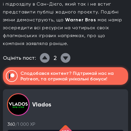
і підрозділу в Сан-Дієго, який так і не встиг
представити публіці жодного проєкту. Подібні
зміни демонструють, що
Warner Bros
має намір
зосередити всі ресурси на чотирьох своїх
флагманських ігрових напрямках, про що
компанія заявляла раніше.
2
Оцініть пост:
Сподобався контент? Підтримай нас на
Patreon, та отримай унікальні бонуси!
Vlados
360
/1 000 XP