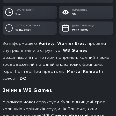
ЧАС ЧИТАННЯ
ПЕРЕГЛЯДІВ
1 хв.
38
ДАТА ОНОВЛЕННЯ
ДАТА ПУБЛІКАЦІЇ
19.06.2025
19.06.2025
За інформацією
Variety
,
Warner Bros.
провела
внутрішні зміни в структурі
WB Games
,
розділивши її на чотири напрямки, кожний з яких
зосереджений на одній із ключових франшиз:
Гаррі Поттер, Гра престолів,
Mortal Kombat
і
всесвіт
DC
.
Зміни в WB Games
У рамках нової структури були підвищені троє
колишніх керівників студій. Ів Лашанс, який
раніше очолював
WB Games Montreal
, тепер