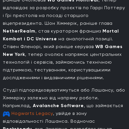
відповідає за розробку проєктів по Гаррі Поттеру
і Грі престолів на посаді старшого
віцепрезидента. Шон Хіммерік, раніше глава
NetherRealm
, став куратором франшиз
Mortal
Kombat і DC Universe
на аналогічній позиції.
Стівен Фленорі, який раніше керував
WB Games
New York
, тепер очолює напрямок центральних
технологій і сервісів, займаючись технічною
підтримкою, тестуванням, користувацькими
дослідженнями і видавничими рішеннями.
Студії підпорядковуватимуться або Лашансу, або
Хіммеріку залежно від напряму роботи.
Наприклад,
Avalanche Software
, що займається
Hogwarts Legacy
, увійде в зону
відповідальності Лашанса. Водночас
Rocksteady
, яка, ймовірно, розробляє гру за