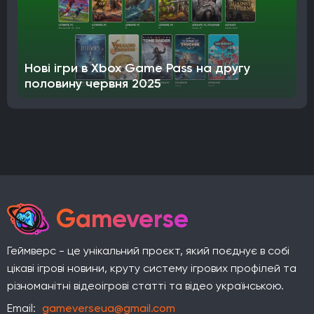
Нові ігри в Xbox Game Pass на другу
половину червня 2025
Gameverse
Геймверс - це унікальний проєкт, який поєднує в собі
цікаві ігрові новини, круту систему ігрових профілей та
різноманітні відеоігрові статті та відео українською.
Email:
gameverseua@gmail.com