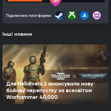
189
Підключені платформи:
Інші новини
Для Helldivers 2 анонсували нову
бойову перепустку за всесвітом
Warhammer 40,000