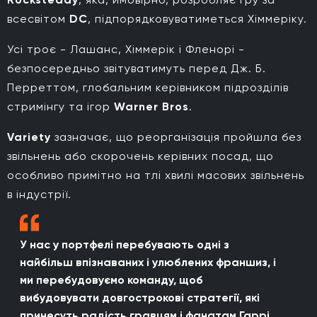
всесвітом
DC
, підпорядковуватиметься Хіммеріку.
Усі троє - Лашанс, Хіммерік і Фленорі -
безпосередньо звітуватимуть перед Дж. Б.
Перреттом, глобальним керівником підрозділів
стримінгу та ігор
Warner Bros
.
Variety
зазначає, що реорганізація пройшла без
звільнень або скорочень керівних посад, що
особливо примітно на тлі хвилі масових звільнень
в індустрії.
У нас у портфелі перебувають одні з
найбільш впізнаваних і улюблених франшиз, і
ми перебудовуємо команду, щоб
вибудовувати довгострокові стратегії, які
принесуть радість гравцям і фанатам Гаррі