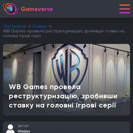
Gameverse
Gameverse
Новини
WB Games провела реструктуризацію, зробивши ставку на
головні ігрові серії
WB Games провела
реструктуризацію, зробивши
ставку на головні ігрові серії
АВТОР
Vlados