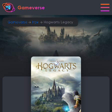
Gameverse
Gameverse
Ігри
Hogwarts Legacy