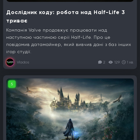
Дослідник коду: робота над Half-Life 3
триває
Компанія Valve продовжує працювати над
наступною частиною серії Half-Life. Про це
повідомив датамайнер, який вивчив дані з баз інших
ігор студії.
Vlados
2
129
1 хв.
5