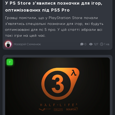
У PS Store зʼявилися позначки для ігор,
оптимізованих під PS5 Pro
Гравці помітили, що у PlayStation Store почали
зʼявлятись спеціальні позначки для ігор, які будуть
оптимізовані для пс 5 про. У цій статті зібрали всі
такі ігри на цей час.
Назарій Семенюк
0
127
1 хв.
7