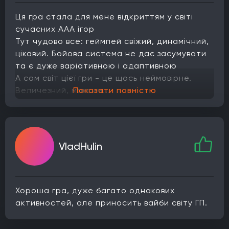
Ця гра стала для мене відкриттям у світі
сучасних AAA ігор
Тут чудово все: геймпей свіжий, динамічний,
цікавий. Бойова система не дає засумувати
та є дуже варіативною і адаптивною
А сам світ цієї гри - це щось неймовірне.
Величезний, максим...
Показати повністю
VladHulin
Хороша гра, дуже багато однакових
активностей, але приносить вайби світу ГП.