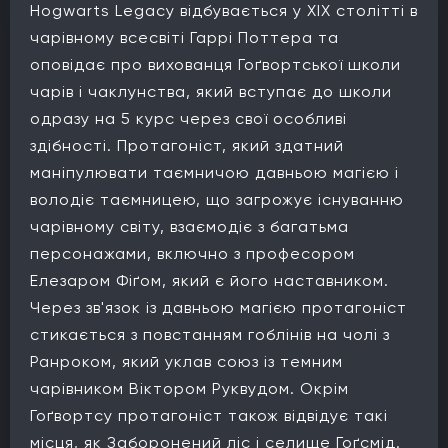
Hogwarts Legacy відбувається у XIX столітті в
чарівному всесвіті Гаррі Поттера та
оповідає про вихованця Гоґвортської школи
чарів і чаклунства, який вступає до школи
одразу на 5 курс через свої особливі
здібності. Протагоніст, який здатний
маніпулювати таємничою давньою магією і
володіє таємницею, що загрожує існуванню
чарівному світу, взаємодіє з багатьма
персонажами, включно з професором
Елезаром Фіґом, який є його наставником.
Через зв'язок із давньою магією протагоніст
стикається з повстанням гоблінів на чолі з
Ранроком, який уклав союз із темним
чарівником Віктором Руквудом. Окрім
Гоґвортсу протагоніст також відвідує такі
місця, як Заборонений ліс і селище Гоґсмід.