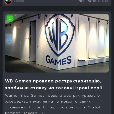
Vlados
0
116
0 хв.
2
WB Games провела реструктуризацію,
зробивши ставку на головні ігрові серії
Warner Bros. Games провела реструктуризацію,
зосередивши зусилля на чотирьох головних
франшизах: Гаррі Поттер, Гра престолів, Mortal
Kombat і всесвіт DC.