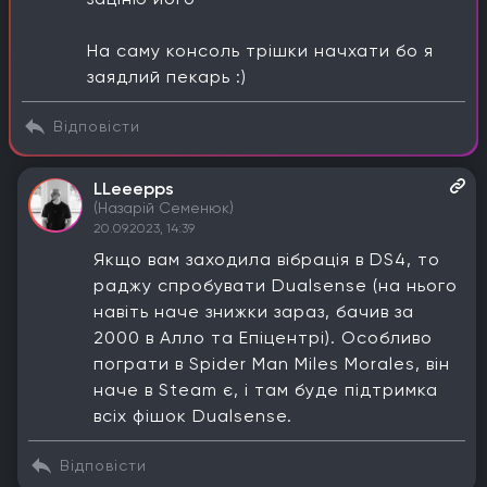
На саму консоль трішки начхати бо я
заядлий пекарь :)
Відповісти
LLeeepps
(Назарій Семенюк)
20.09.2023, 14:39
Якщо вам заходила вібрація в DS4, то
раджу спробувати Dualsense (на нього
навіть наче знижки зараз, бачив за
2000 в Алло та Епіцентрі). Особливо
пограти в Spider Man Miles Morales, він
наче в Steam є, і там буде підтримка
всіх фішок Dualsense.
Відповісти