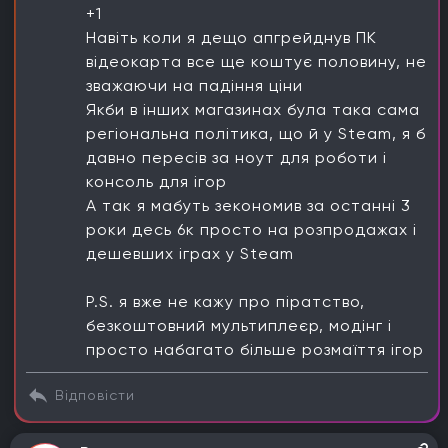
+1
Навіть коли я дещо апгрейднув ПК
відеокарта все ще коштує половину, не
зважаючи на падіння ціни
Якби в інших магазинах була така сама
регіональна політика, що й у Steam, я б
давно пересів за ноут для роботи і
консоль для ігор
А так я мабуть зекономив за останні 3
роки десь 6к просто на розпродажах і
дешевших іграх у Steam
P.S. я вже не кажу про піратство,
безкоштовний мультиплеєр, модінг і
просто набагато більше розмаїття ігор
Відповісти