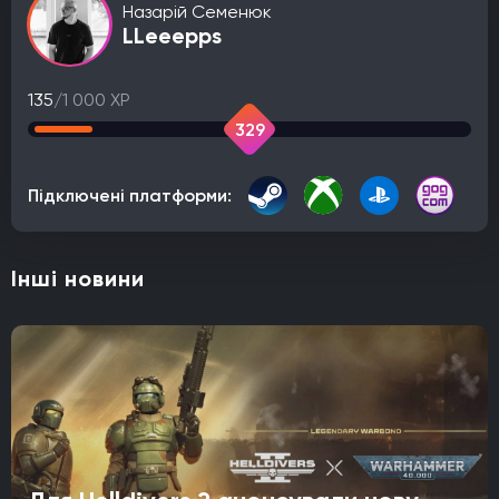
Назарій Семенюк
LLeeepps
135
/1 000 XP
329
Підключені платформи:
Інші новини