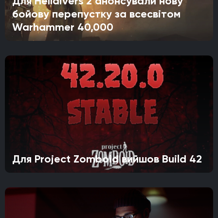
Для Helldivers 2 анонсували нову
бойову перепустку за всесвітом
Warhammer 40,000
Для Project Zomboid вийшов Build 42