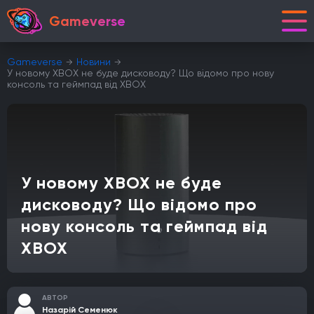
Gameverse
Gameverse
Новини
У новому XBOX не буде дисководу? Що відомо про нову
консоль та геймпад від XBOX
У новому XBOX не буде
дисководу? Що відомо про
нову консоль та геймпад від
XBOX
АВТОР
Назарій Семенюк