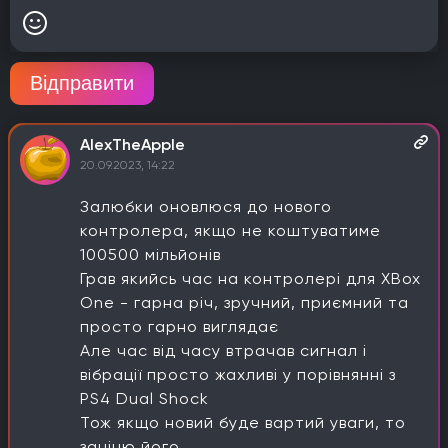
Відправити
AlexTheApple
20.09.2023, 14:22
Залюбки оновлюся до нового
контролера, якщо не коштуватиме
100500 мільйонів
Грав якийсь час на контролері для XBox
One - гарна річ, зручний, приємний та
просто гарно виглядає
Але час від часу втрачав сигнал і
вібрації просто жахливі у порівнянні з
PS4 Dual Shock
Тож якщо новий буде вартий уваги, то
заціню його