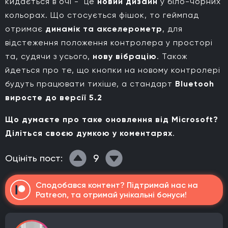
кидається в очі - це
новий дизайн
у біло-чорних
кольорах. Що стосується фішок, то геймпад
отримає
динамік та акселерометр
, для
відстеження положення контролера у просторі
та, судячи з усього,
нову вібрацію
. Також
йдеться про те, що кнопки на новому контролері
будуть працювати тихіше, а стандарт
Bluetooh
виросте до версії 5.2
Що думаєте про таке оновлення від Microsoft?
Діліться своєю думкою у коментарях
.
9
Оцініть пост:
Сподобався контент? Підтримай нас на
Patreon, та отримай унікальні бонуси!