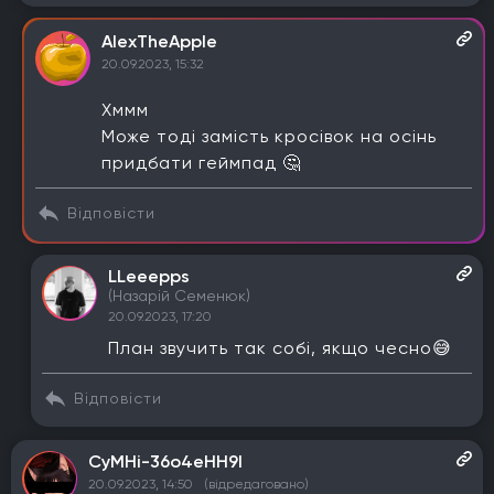
AlexTheApple
20.09.2023, 15:32
Хммм
Може тоді замість кросівок на осінь
придбати геймпад 🤔
Відповісти
LLeeepps
(Назарій Семенюк)
20.09.2023, 17:20
План звучить так собі, якщо чесно😅
Відповісти
CyMHi-36o4eHH9I
20.09.2023, 14:50
(відредаговано)