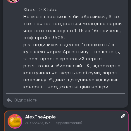
Xbox -> Xtube
На місці власників я би образився, S-ок
так точно: продається молодша версія
чорного кольору на 1 ТБ за 16к гривень,
офф прайс 350$.
p.s. подивився відео як "танцюють" з
купівлею через Аргентину - це капець,
steam просто зразковий сервіс.
p.p.s. коли я збирав свій ПК, відеокарта
коштувала четверть всієї суми, зараз -
половину. Єдине що зупиняє від купівлі
консолі - неадекватні ціни на ігри.
Відповісти
AlexTheApple
20.09.2023, 15:31
(відредаговано)