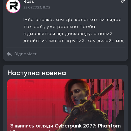
Ross
22.09.2023, 11:02
Імба оновка, хоч «jbl колонка» виглядає
так собі, уже реально треба
відмовляться від дисководу, а новий
джойстик взагалі крутий, хоч дизайн мід
Відповісти
Наступна новина
З'явились огляди Cyberpunk 2077: Phantom