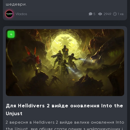
шедеври.
Vlados
5
2949
1 хв.
4
Для Helldivers 2 вийде оновлення Into the
Unjust
2 вересня в Helldivers 2 вийде велике оновлення Into
the Unjust, яке обіцяє стати одним з найпохмуріших і