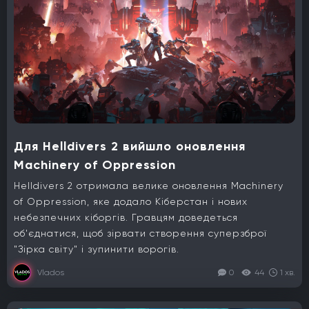
Для Helldivers 2 вийшло оновлення
Machinery of Oppression
Helldivers 2 отримала велике оновлення Machinery
of Oppression, яке додало Кіберстан і нових
небезпечних кіборгів. Гравцям доведеться
об'єднатися, щоб зірвати створення суперзброї
"Зірка світу" і зупинити ворогів.
Vlados
0
44
1 хв.