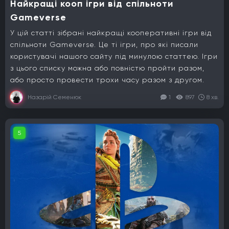
Найкращі кооп ігри від спільноти
Gameverse
У цій статті зібрані найкращі кооперативні ігри від
спільноти Gameverse. Це ті ігри, про які писали
користувачі нашого сайту під минулою статтею. Ігри
з цього списку можна або повністю пройти разом,
або просто провести трохи часу разом з другом.
Назарій Семенюк
1
897
8 хв.
5