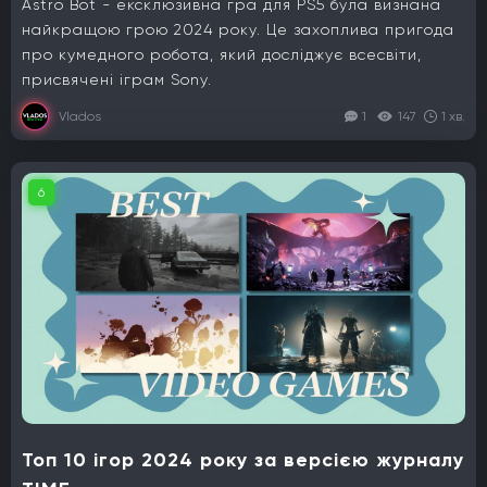
Astro Bot - ексклюзивна гра для PS5 була визнана
найкращою грою 2024 року. Це захоплива пригода
про кумедного робота, який досліджує всесвіти,
присвячені іграм Sony.
Vlados
1
147
1 хв.
6
Топ 10 ігор 2024 року за версією журналу