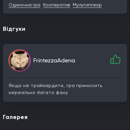
Одиночна гра
Кооператив
Мультиплеєр
Відгуки
FrintezzaAdena
Якщо не трайхардити, гра приносить
нереально багато фану
Галерея