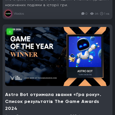
насичених подіями в історії гри.
Vlados
0
64
1 хв.
6
Astro Bot отримала звання «Гра року».
Список результатів The Game Awards
2024