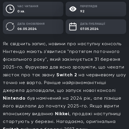
ЧАС ЧИТАННЯ
ПЕРЕГЛЯДІВ
0 хв.
92
ДАТА ОНОВЛЕННЯ
ДАТА ПУБЛІКАЦІЇ
06.05.2024
07.05.2024
Як свідчить запис, новини про наступну консоль
Нінтендо мають з'явитися "протягом поточного
фіскального року", який закінчується 31 березня
2025-го. Фурукава дав ясно зрозуміти, що чекати
звісток про так звану
Switch 2
на червневому шоу
точно не варто. Раніше найрізноманітніші
джерела доповідали, що запуск нової консолі
Nintendo
був намічений на 2024 рік, але пізніше
його відклали до початку 2025-го. Якщо вірити
японському виданню
Nikkei
, продажі наступниці
стартують у березні. Нагадаємо, оригінальна