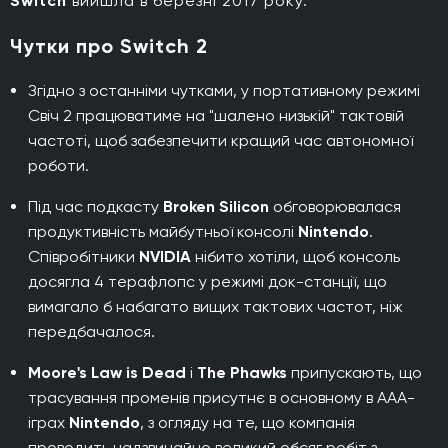
Switch
вийшла в березні 2017 року.
Чутки про Switch 2
Згідно з останніми чутками, у портативному режимі
Свіч 2 працюватиме на "шалено низькій" тактовій
частоті, щоб забезпечити кращий час автономної
роботи.
Під час подкасту
Broken Silicon
обговорювалася
продуктивність майбутньої консолі
Nintendo
.
Співробітники
NVIDIA
нібито хотіли, щоб консоль
досягла 4 терафлопс у режимі док-станції, що
вимагало б набагато вищих тактових частот, ніж
передбачалося.
Moore's Law is Dead
і
The Phawks
припускають, що
трасування променів присутнє в основному в ААА-
іграх
Nintendo
, з огляду на те, що компанія
проводить надзвичайно великий обсяг робіт з