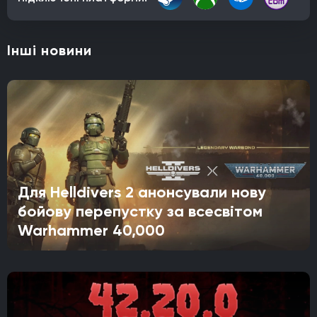
Інші новини
Для Helldivers 2 анонсували нову
бойову перепустку за всесвітом
Warhammer 40,000