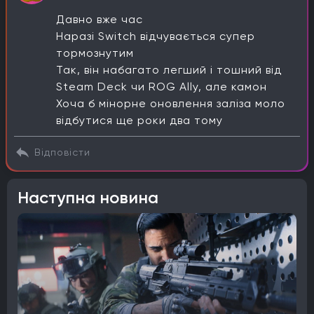
Давно вже час
Наразі Switch відчувається супер
тормознутим
Так, він набагато легший і тошний від
Steam Deck чи ROG Ally, але камон
Хоча б мінорне оновлення заліза моло
відбутися ще роки два тому
Відповісти
Наступна новина