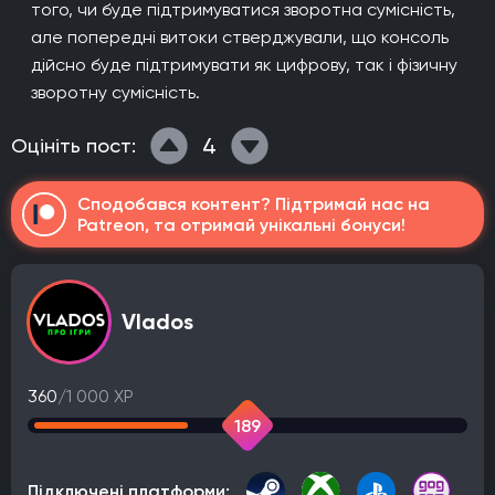
того, чи буде підтримуватися зворотна сумісність,
але попередні витоки стверджували, що консоль
дійсно буде підтримувати як цифрову, так і фізичну
зворотну сумісність.
4
Оцініть пост:
Сподобався контент? Підтримай нас на
Patreon, та отримай унікальні бонуси!
Vlados
360
/1 000 XP
189
Підключені платформи: