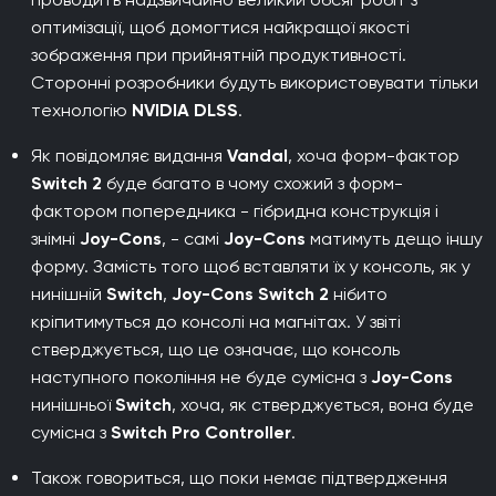
оптимізації, щоб домогтися найкращої якості
зображення при прийнятній продуктивності.
Сторонні розробники будуть використовувати тільки
технологію
NVIDIA DLSS
.
Як повідомляє видання
Vandal
, хоча форм-фактор
Switch 2
буде багато в чому схожий з форм-
фактором попередника - гібридна конструкція і
знімні
Joy-Cons
, - самі
Joy-Cons
матимуть дещо іншу
форму. Замість того щоб вставляти їх у консоль, як у
нинішній
Switch
,
Joy-Cons Switch 2
нібито
кріпитимуться до консолі на магнітах. У звіті
стверджується, що це означає, що консоль
наступного покоління не буде сумісна з
Joy-Cons
нинішньої
Switch
, хоча, як стверджується, вона буде
сумісна з
Switch Pro Controller
.
Також говориться, що поки немає підтвердження