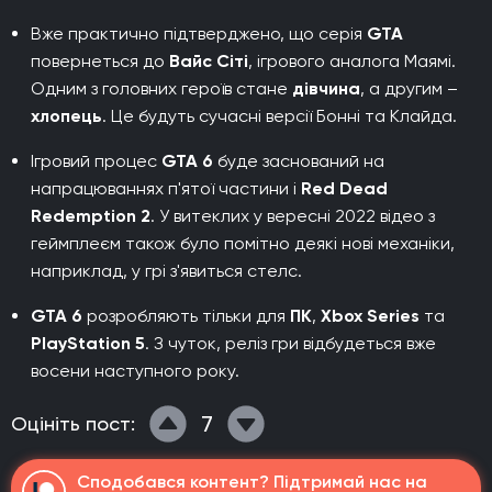
Вже практично підтверджено, що серія
GTA
повернеться до
Вайс Сіті
, ігрового аналога Маямі.
Одним з головних героїв стане
дівчина
, а другим –
хлопець
. Це будуть сучасні версії Бонні та Клайда.
Ігровий процес
GTA 6
буде заснований на
напрацюваннях п'ятої частини і
Red Dead
Redemption 2
. У витеклих у вересні 2022 відео з
геймплеєм також було помітно деякі нові механіки,
наприклад, у грі з'явиться стелс.
GTA 6
розробляють тільки для
ПК
,
Xbox Series
та
PlayStation 5
. З чуток, реліз гри відбудеться вже
восени наступного року.
7
Оцініть пост:
Сподобався контент? Підтримай нас на