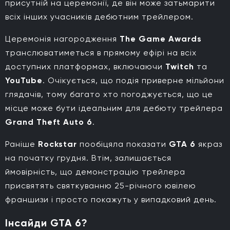
присутній на церемонії, де він може затьмарити
всіх інших учасників дебютним трейлером.
Церемонія нагородження
The Game Awards
транслюватиметься в прямому ефірі на всіх
доступних платформах, включаючи
Twitch
та
YouTube
. Очікується, що подія приверне мільйони
глядачів, тому багато хто погоджується, що це
місце може бути ідеальним для дебюту трейлера
Grand Theft Auto 6
.
Раніше
Rockstar
пообіцяла показати
GTA 6
якраз
на початку грудня. Втім, залишається
ймовірність, що демонстрацію трейлера
присвятять святкуванню 25-річного ювілею
франшизи і просто покажуть у випадковий день.
Інсайди GTA 6?