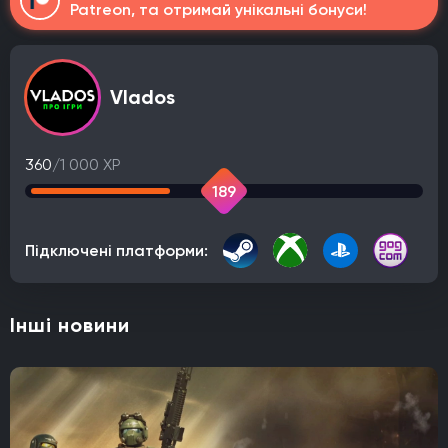
Patreon, та отримай унікальні бонуси!
Vlados
360
/1 000 XP
189
Підключені платформи:
Інші новини