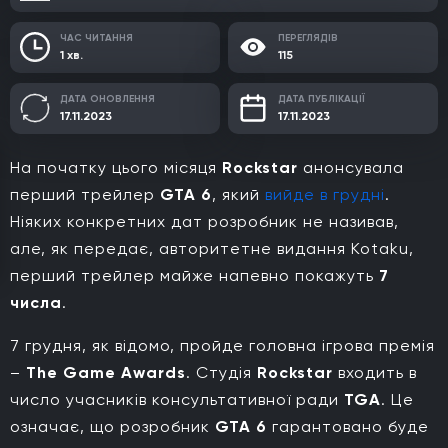
ЧАС ЧИТАННЯ
ПЕРЕГЛЯДІВ
1 хв.
115
ДАТА ОНОВЛЕННЯ
ДАТА ПУБЛІКАЦІЇ
17.11.2023
17.11.2023
На початку цього місяця
Rockstar
анонсувала
перший трейлер
GTA 6
, який
вийде в грудні
.
Ніяких конкретних дат розробник не називав,
але, як передає, авторитетне видання Kotaku,
перший трейлер майже напевно покажуть
7
числа
.
7 грудня, як відомо, пройде головна ігрова премія
–
The Game Awards
. Студія
Rockstar
входить в
число учасників консультативної ради
TGA
. Це
означає, що розробник
GTA 6
гарантовано буде