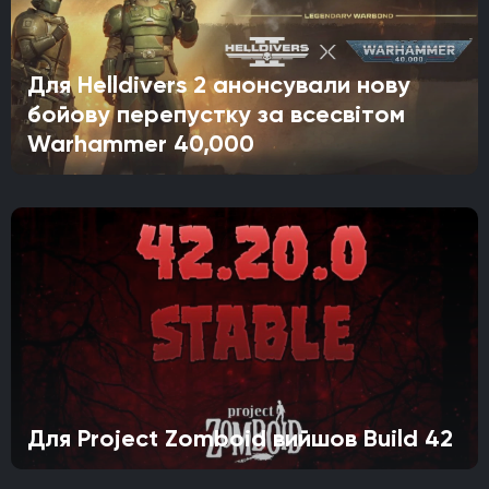
Для Helldivers 2 анонсували нову
бойову перепустку за всесвітом
Warhammer 40,000
Для Project Zomboid вийшов Build 42