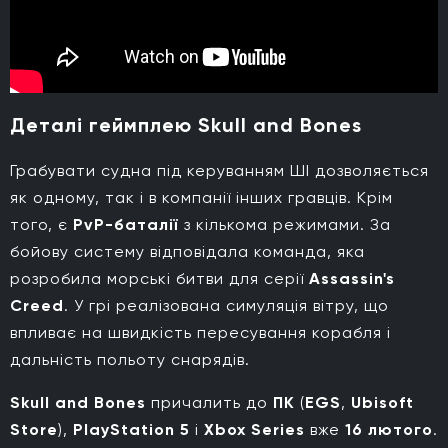
Деталі геймплею Skull and Bones
Грабувати судна під керуванням ШІ дозволяється
як одному, так і в компанії інших гравців. Крім
того, є
PvP-баталії
з кількома режимами. За
бойову систему відповідала команда, яка
розробила морські битви для серії
Assassin's
Creed
. У грі реалізована симуляція вітру, що
впливає на швидкість пересування корабля і
дальність польоту снарядів.
Skull and Bones
причалить до
ПК
(
EGS
,
Ubisoft
Store
),
PlayStation 5
і
Xbox Series
вже
16 лютого
.