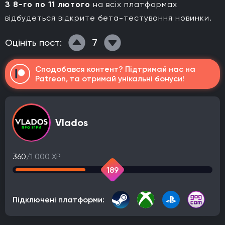
З 8-го по 11 лютого
на всіх платформах
відбудеться відкрите бета-тестування новинки.
7
Оцініть пост:
Сподобався контент? Підтримай нас на
Patreon, та отримай унікальні бонуси!
Vlados
360
/1 000 XP
189
Підключені платформи: