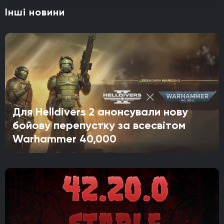
Інші новини
Для Helldivers 2 анонсували нову
бойову перепустку за всесвітом
Warhammer 40,000