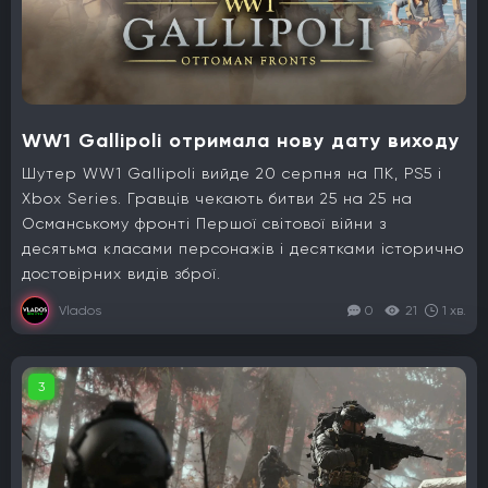
WW1 Gallipoli отримала нову дату виходу
Шутер WW1 Gallipoli вийде 20 серпня на ПК, PS5 і
Xbox Series. Гравців чекають битви 25 на 25 на
Османському фронті Першої світової війни з
десятьма класами персонажів і десятками історично
достовірних видів зброї.
Vlados
0
21
1 хв.
3