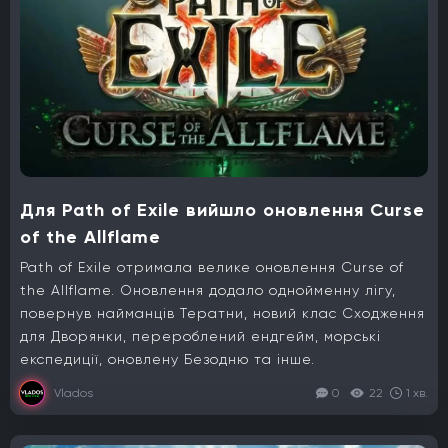
Для Path of Exile вийшло оновлення Curse
of the Allflame
Path of Exile отримала велике оновлення Curse of
the Allflame. Оновлення додало однойменну лігу,
повернув найманців Тератни, новий клас Сходження
для Дворянки, перероблений ендгейм, морські
експедиції, оновлену Безодню та інше.
Vlados
0
22
1 хв.