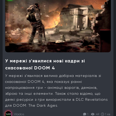
У мережі з'явилися нові кадри зі
скасованої DOOM 4
У мережі з'явилася велика добірка матеріалів зі
скасованої DOOM 4, яка показує ранні
напрацювання гри - анімації ворогів, демонів,
зброю та інші елементи. Також стало відомо, що
деякі ресурси з гри використали в DLC Revelations
для DOOM: The Dark Ages.
Vlados
1
49
1 хв.