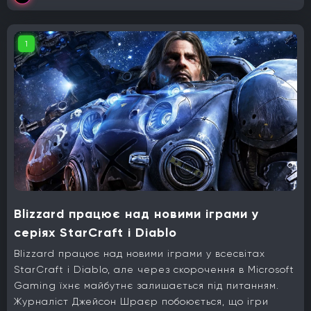
1
Blizzard працює над новими іграми у
серіях StarCraft і Diablo
Blizzard працює над новими іграми у всесвітах
StarCraft і Diablo, але через скорочення в Microsoft
Gaming їхнє майбутнє залишається під питанням.
Журналіст Джейсон Шраєр побоюється, що ігри