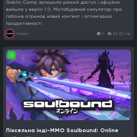
Goblin Camp залишила ранній доступ і офіційно
вийшла у версії 1.0. Містобудівний симулятор про
гоблінів отримав новий контент і оптимізацію
продуктивності.
Vlados
0
23
1 хв.
2
Піксельна інді-MMO Soulbound: Online