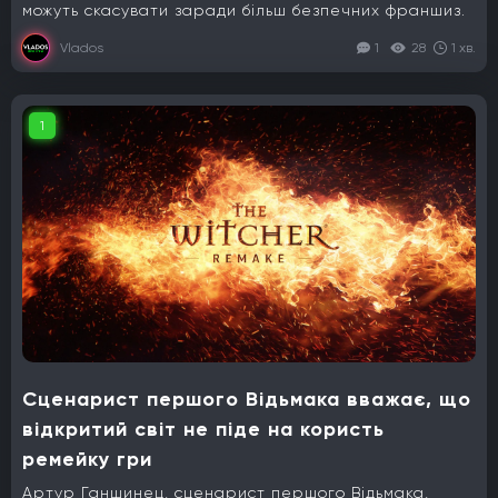
можуть скасувати заради більш безпечних франшиз.
Vlados
1
28
1 хв.
1
Сценарист першого Відьмака вважає, що
відкритий світ не піде на користь
ремейку гри
Артур Ганшинец, сценарист першого Відьмака,