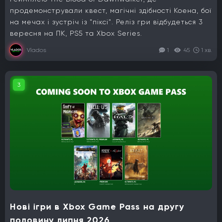
продемонстрували квест, магічні здібності Коена, бої
на мечах і зустріч із "піксі". Реліз гри відбудеться 3
вересня на ПК, PS5 та Xbox Series.
Vlados
1
45
1 хв.
3
Нові ігри в Xbox Game Pass на другу
половину липня 2026