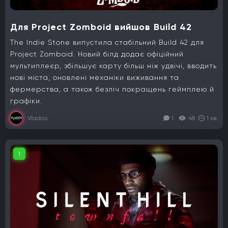
Для Project Zomboid вийшов Build 42
The Indie Stone випустила стабільний Build 42 для
Project Zomboid. Новий білд додає офіційний
мультиплеєр, збільшує карту більш ніж удвічі, вводить
нові міста, оновлені механіки виживання та
фермерства, а також безліч покращень геймплею й
графіки.
Vlados
1
48
1 хв.
1