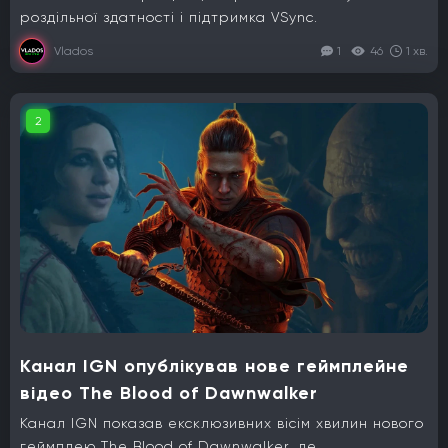
роздільної здатності і підтримка VSync.
Vlados
1
46
1 хв.
2
Канал IGN опублікував нове геймплейне
відео The Blood of Dawnwalker
Канал IGN показав ексклюзивних вісім хвилин нового
геймплею The Blood of Dawnwalker, де