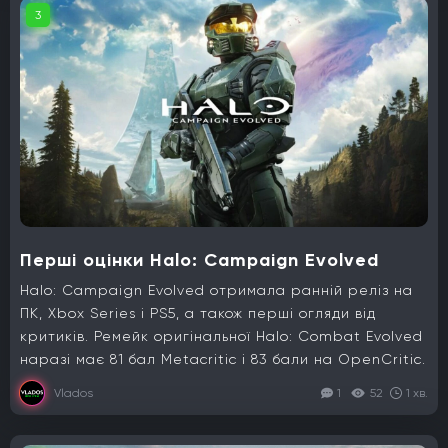
3
Перші оцінки Halo: Campaign Evolved
Halo: Campaign Evolved отримала ранній реліз на
ПК, Xbox Series і PS5, а також перші огляди від
критиків. Ремейк оригінальної Halo: Combat Evolved
наразі має 81 бал Metacritic і 83 бали на OpenCritic.
Vlados
1
52
1 хв.