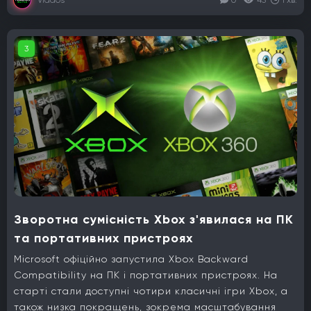
Vlados
0
43
1 хв.
3
Зворотна сумісність Xbox з'явилася на ПК
та портативних пристроях
Microsoft офіційно запустила Xbox Backward
Compatibility на ПК і портативних пристроях. На
старті стали доступні чотири класичні ігри Xbox, а
також низка покращень, зокрема масштабування