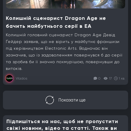
Колишній сценарист Dragon Age не
бачить майбутнього серії в EA
Колишній головний сценарист Dragon Age Девід
Ґейдер заявив, що не вірить у майбутнє франшизи
під керівництвом Electronic Arts. Водночас він
зазначив, що із задоволенням повернувся б до серії
та зробив би її значно похмурішою, повернувши до
витоків.
Vlados
0
17
1 хв.
Показати ще
Підпишіться на нас, щоб не пропустити
свіжі новини, відео та статті. Також ви