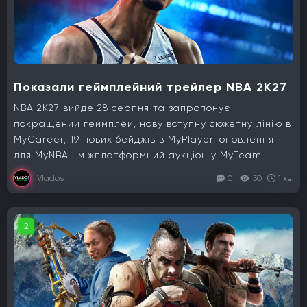
Показали геймплейний трейлер NBA 2K27
NBA 2K27 вийде 28 серпня та запропонує
покращений геймплей, нову вступну сюжетну лінію в
MyCareer, 19 нових бейджів в MyPlayer, оновлення
для MyNBA і міжплатформний аукціон у MyTeam.
Vlados
0
30
1 хв.
2