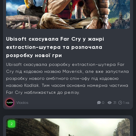
Ubisoft скасувала Far Cry у жанрі
extraction-шутера та розпочала
розробку нової гри
Ubisoft скасувала розробку extraction-шутера Far
Cry під кодовою назвою Maverick, але вже запустила
розробку нового амбітного спін-офу під кодовою
назвою Kodlak. Тим часом основна номерна частина
Far Cry наближається до релізу.
Vlados
0
31
1 хв.
2