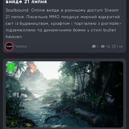
вийде 21 липня
Soulbound: Online вийде в ранньому доступі Steam
21 липня. Піксельна MMO поєднує мирний відкритий
світ із будівництвом, крафтом і торгівлею з роглайк-
підземеллями та динамічними боями у стилі bullet
heaven.
Vlados
1
42
1 хв.
1