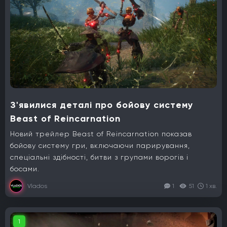
З'явилися деталі про бойову систему
Beast of Reincarnation
Новий трейлер Beast of Reincarnation показав
бойову систему гри, включаючи парирування,
спеціальні здібності, битви з групами ворогів і
босами.
Vlados
1
51
1 хв.
1