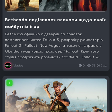
Bethesda поділилася планами щодо своїх
майбутніх ігор
Bethesda офіційно підтвердила початок
передвиробництва Fallout 5, розробку ремастерів
Fallout 3 і Fallout: New Vegas, а також співпрацю з
Obsidian над новою грою серії Fallout. Крім того,
студія продовжить розвивати Starfield і Fallout 76.
Vlados
0
33
2 хв.
1