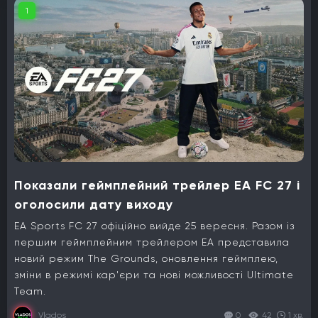
1
Показали геймплейний трейлер EA FC 27 і
оголосили дату виходу
EA Sports FC 27 офіційно вийде 25 вересня. Разом із
першим геймплейним трейлером EA представила
новий режим The Grounds, оновлення геймплею,
зміни в режимі кар'єри та нові можливості Ultimate
Team.
Vlados
0
42
1 хв.