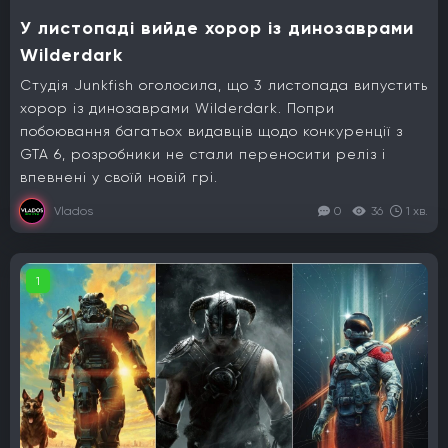
У листопаді вийде хорор із динозаврами
Wilderdark
Студія Junkfish оголосила, що 3 листопада випустить
хорор із динозаврами Wilderdark. Попри
побоювання багатьох видавців щодо конкуренції з
GTA 6, розробники не стали переносити реліз і
впевнені у своїй новій грі.
Vlados
0
36
1 хв.
1