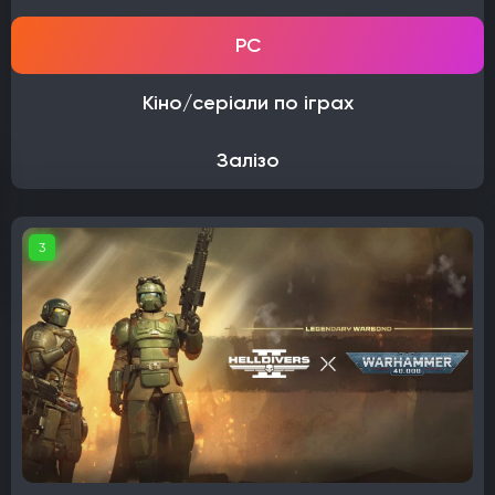
PC
Кіно/серіали по іграх
Залізо
3