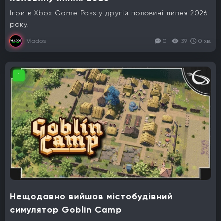
Ігри в Xbox Game Pass у другій половині липня 2026
року.
Vlados
0
39
0 хв.
1
Нещодавно вийшов містобудівний
симулятор Goblin Camp