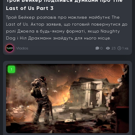
Last of Us Part 3
Трой Бейкер розповів про можливе майбутнє The
Last of Us. Актор заявив, що готовий повернутися до
ролі Джоела в будь-якому форматі, якщо Naughty
Dog і Ніл Дракманн знайдуть для нього місце.
Vlados
0
23
1 хв.
1