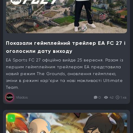
Показали геймплейний трейлер EA FC 27 і
оголосили дату виходу
EA Sports FC 27 офіційно вийде 25 вересня. Разом із
першим геймплейним трейлером EA представила
новий режим The Grounds, оновлення геймплею,
зміни в режимі кар'єри та нові можливості Ultimate
Team.
Vlados
0
42
1 хв.
4