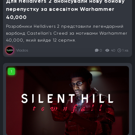
Для Helldivers 2 анонсували нову бойову
перепустку за всесвітом Warhammer
40,000
Розробники Helldivers 2 представили легендарний
варбонд Castellan's Creed за мотивами Warhammer
40,000, який вийде 12 серпня.
Vlados
0
40
1 хв.
1