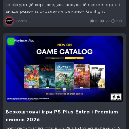
конфігурацій карт завдяки модульній системі арен і
вийде разом із оновленим режимом Gunfight.
Vlados
0
29
2 хв.
1
Безкоштовні ігри PS Plus Extra і Premium
липень 2026
Sony анонсувала ігри в PS Plus Extra на липень 2026