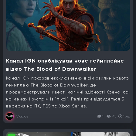
Канал IGN опублікував нове геймплейне
відео The Blood of Dawnwalker
Канал IGN показав ексклюзивних вісім хвилин нового
геймплею The Blood of Dawnwalker, де
продемонстрували квест, магічні здібності Коена, бої
на мечах і зустріч із "піксі". Реліз гри відбудеться 3
вересня на ПК, PS5 та Xbox Series.
Vlados
1
45
1 хв.