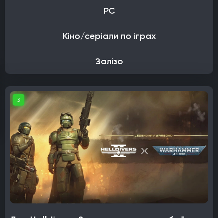
PC
Кіно/серіали по іграх
Залізо
3