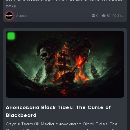
року.
Vlados
0
57
3 хв.
1
Анонсована Black Tides: The Curse of
Blackbeard
Студія TeamKill Media анонсувала Black Tides: The