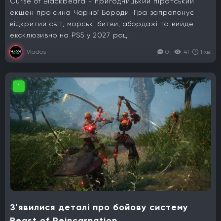
Curse of Blackbeard - пригодницький піратський
екшен про сина Чорної Бороди. Гра запропонує
відкритий світ, морські битви, абордажі та вийде
ексклюзивно на PS5 у 2027 році.
Vlados
0
41
1 хв.
1
З'явилися деталі про бойову систему
Beast of Reincarnation