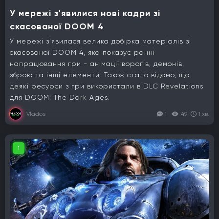
У мережі з'явилися нові кадри зі
скасованої DOOM 4
У мережі з'явилася велика добірка матеріалів зі
скасованої DOOM 4, яка показує ранні
напрацювання гри - анімації ворогів, демонів,
зброю та інші елементи. Також стало відомо, що
деякі ресурси з гри використали в DLC Revelations
для DOOM: The Dark Ages.
Vlados
1
49
1 хв.
1