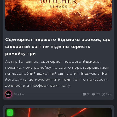
Сценарист першого Відьмака вважає, що
відкритий світ не піде на користь
ремейку гри
Артур Ганшинец, сценарист першого Відьмака,
пояснив, чому ремейку не варто перетворюватися
на масштабний відкритий світ у стилі Відьмак 3. На
його думку, це може змінити темп гри та призвести
до втрати атмосфери оригіналу.
Vlados
0
32
1 хв.
1