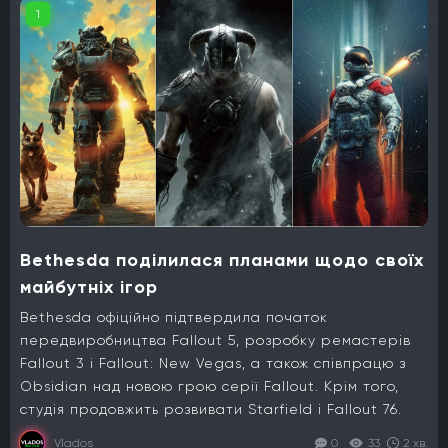
1
Bethesda поділилася планами щодо своїх
майбутніх ігор
Bethesda офіційно підтвердила початок
передвиробництва Fallout 5, розробку ремастерів
Fallout 3 і Fallout: New Vegas, а також співпрацю з
Obsidian над новою грою серії Fallout. Крім того,
студія продовжить розвивати Starfield і Fallout 76.
Vlados
0
33
2 хв.