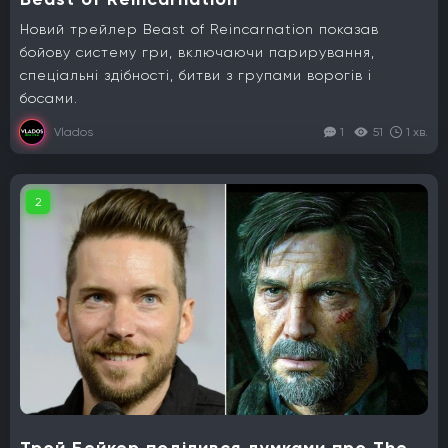
Новий трейлер Beast of Reincarnation показав
бойову систему гри, включаючи парирування,
спеціальні здібності, битви з групами ворогів і
босами.
Vlados
1
51
1 хв.
2
Трой Бейкер поділився думками про The