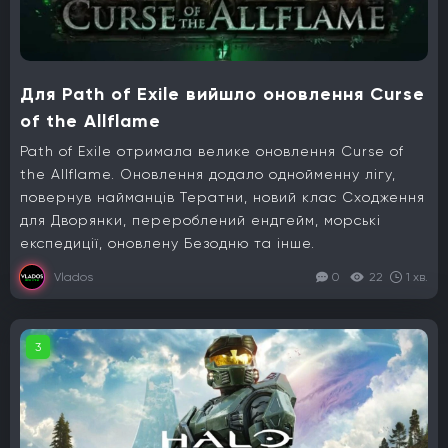
Для Path of Exile вийшло оновлення Curse
of the Allflame
Path of Exile отримала велике оновлення Curse of
the Allflame. Оновлення додало однойменну лігу,
повернув найманців Тератни, новий клас Сходження
для Дворянки, перероблений ендгейм, морські
експедиції, оновлену Безодню та інше.
Vlados
0
22
1 хв.
3