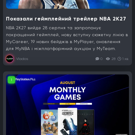
Показали геймплейний трейлер NBA 2K27
NBA 2K27 вийде 28 серпня та запропонує
покращений геймплей, нову вступну сюжетну лінію в
MyCareer, 19 нових бейджів в MyPlayer, оновлення
для MyNBA і міжплатформний аукціон у MyTeam.
Vlados
0
28
1 хв.
1