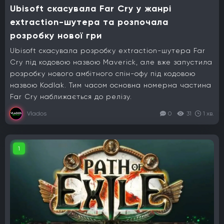
Ubisoft скасувала Far Cry у жанрі
extraction-шутера та розпочала
розробку нової гри
Ubisoft скасувала розробку extraction-шутера Far
Cry під кодовою назвою Maverick, але вже запустила
розробку нового амбітного спін-офу під кодовою
назвою Kodlak. Тим часом основна номерна частина
Far Cry наближається до релізу.
Vlados
0
31
1 хв.
1