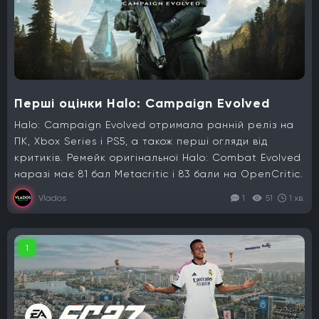
Перші оцінки Halo: Campaign Evolved
Halo: Campaign Evolved отримала ранній реліз на
ПК, Xbox Series і PS5, а також перші огляди від
критиків. Ремейк оригінальної Halo: Combat Evolved
наразі має 81 бал Metacritic і 83 бали на OpenCritic.
Vlados
1
51
1 хв.
1