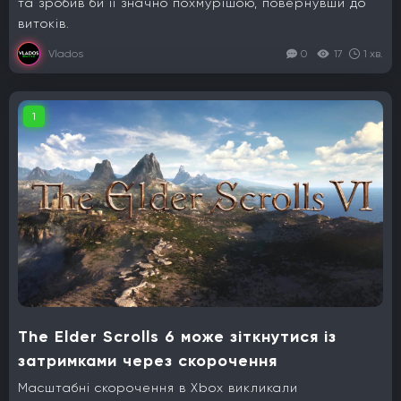
та зробив би її значно похмурішою, повернувши до
витоків.
Vlados
0
17
1 хв.
1
The Elder Scrolls 6 може зіткнутися із
затримками через скорочення
Масштабні скорочення в Xbox викликали