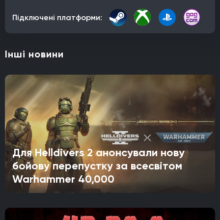
Підключені платформи:
Інші новини
Для Helldivers 2 анонсували нову
бойову перепустку за всесвітом
Warhammer 40,000