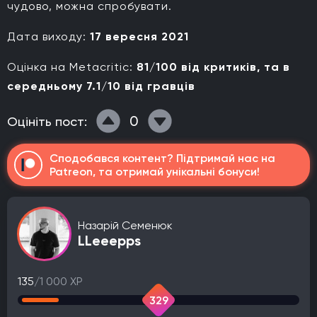
чудово, можна спробувати.
Дата виходу:
17 вересня 2021
Оцінка на Metacritic:
81/100 від критиків, та в
середньому 7.1/10 від гравців
0
Оцініть пост:
Сподобався контент? Підтримай нас на
Patreon, та отримай унікальні бонуси!
Назарій Семенюк
LLeeepps
135
/1 000 XP
329