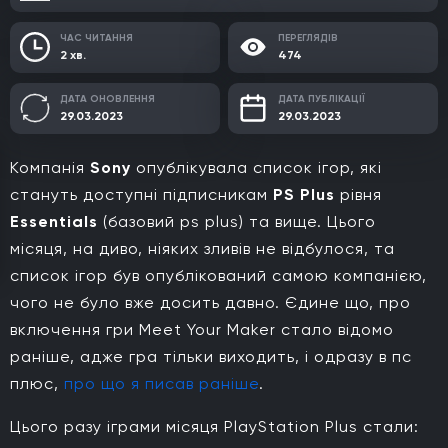
ЧАС ЧИТАННЯ
ПЕРЕГЛЯДІВ
2 хв.
474
ДАТА ОНОВЛЕННЯ
ДАТА ПУБЛІКАЦІЇ
29.03.2023
29.03.2023
Компанія
Sony
опублікувала список ігор, які
стануть доступні підписникам
PS Plus
рівня
Essentials
(базовий ps plus) та вище. Цього
місяця, на диво, ніяких зливів не відбулося, та
список ігор був опублікований самою компанією,
чого не було вже досить давно. Єдине що, про
включення гри Meet Your Maker стало відомо
раніше, адже гра тільки виходить, і одразу в пс
плюс,
про що я писав раніше
.
Цього разу іграми місяця PlayStation Plus стали: