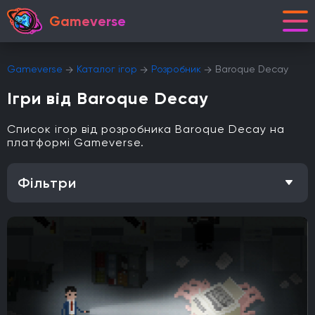
Gameverse
Gameverse
Каталог ігор
Розробник
Baroque Decay
Ігри від Baroque Decay
Список ігор від розробника Baroque Decay на
платформі Gameverse.
Фільтри
Особливість
Одиночна гра
Відкритий світ
Головоломки
Кооператив
Мультиплеєр
Офіційна українська локалізація
Метроїдванія
Елементи рольової гри (RPG)
Платформа