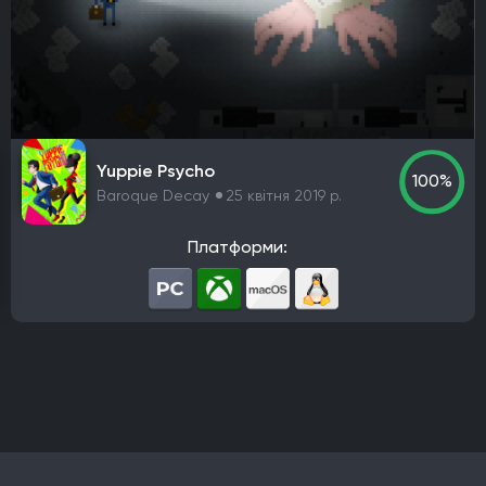
PlayStation 4
PlayStation 5
ПК
Xbox One
Xbox Series X|S
Nintendo Switch
PlayStation 3
Xbox 360
Nintendo Wii U
PlayStation 2
Xbox
Android
iOS
Nintendo 3DS
Nintendo Switch 2
Mac
Linux
PlayStation Vita
PlayStation
Google Stadia
Yuppie Psycho
100%
Baroque Decay
25 квітня 2019 р.
Розробник
Avalanche Software
CD Project Red
Nintendo EPD
Платформи:
Overkill Software
11 bit studios
Criterion Games
Square Enix
Mediatonic
Techland
Ubisoft
Frictional Games
Mojang Studios
Mauris
Larian Studios
Piranha Bytes
Infinity Ward
Id Software
Insomniac Games
Remedy Entertainment
One More Level
Tango Gameworks
Massive Entertainment
Epic Games
Blizzard Entertainment