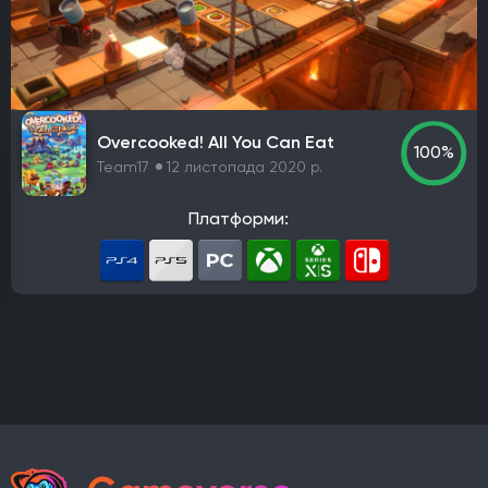
PlayStation 4
PlayStation 5
ПК
Xbox One
Xbox Series X|S
Nintendo Switch
PlayStation 3
Xbox 360
Nintendo Wii U
PlayStation 2
Xbox
Android
iOS
Nintendo 3DS
Nintendo Switch 2
Mac
Linux
PlayStation Vita
PlayStation
Overcooked! All You Can Eat
100%
Google Stadia
Team17
12 листопада 2020 р.
Розробник
Платформи:
Avalanche Software
CD Project Red
Nintendo EPD
Overkill Software
11 bit studios
Criterion Games
Square Enix
Mediatonic
Techland
Ubisoft
Frictional Games
Mojang Studios
Mauris
Larian Studios
Piranha Bytes
Infinity Ward
Id Software
Insomniac Games
Remedy Entertainment
One More Level
Tango Gameworks
Massive Entertainment
Epic Games
Blizzard Entertainment