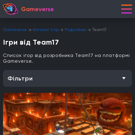
Gameverse
Gameverse
Каталог ігор
Розробник
Team17
Ігри від Team17
Список ігор від розробника Team17 на платформі
Gameverse.
Фільтри
Особливість
Одиночна гра
Відкритий світ
Головоломки
Кооператив
Мультиплеєр
Офіційна українська локалізація
Метроїдванія
Елементи рольової гри (RPG)
Платформа