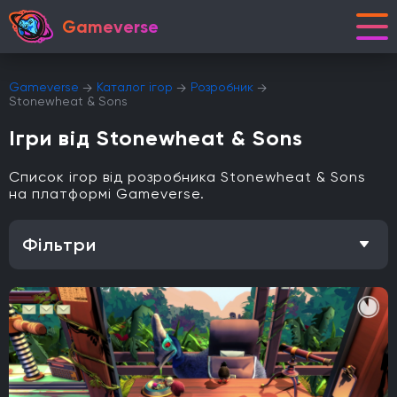
Gameverse
Gameverse
Каталог ігор
Розробник
Stonewheat & Sons
Ігри від Stonewheat & Sons
Список ігор від розробника Stonewheat & Sons
на платформі Gameverse.
Фільтри
Особливість
Одиночна гра
Відкритий світ
Головоломки
Кооператив
Мультиплеєр
Офіційна українська локалізація
Метроїдванія
Елементи рольової гри (RPG)
Платформа