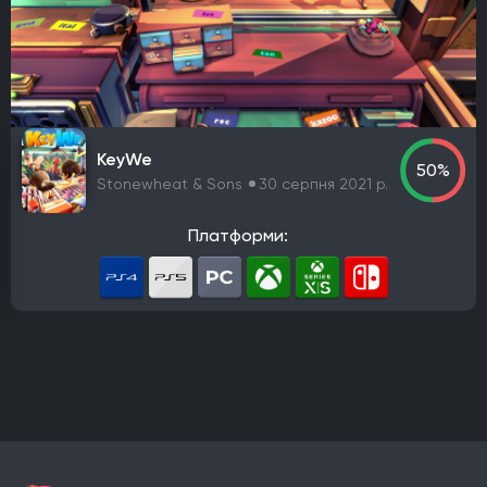
PlayStation 4
PlayStation 5
ПК
Xbox One
Xbox Series X|S
Nintendo Switch
PlayStation 3
Xbox 360
Nintendo Wii U
PlayStation 2
Xbox
Android
iOS
Nintendo 3DS
Nintendo Switch 2
Mac
Linux
PlayStation Vita
PlayStation
KeyWe
50%
Google Stadia
Stonewheat & Sons
30 серпня 2021 р.
Розробник
Платформи:
Avalanche Software
CD Project Red
Nintendo EPD
Overkill Software
11 bit studios
Criterion Games
Square Enix
Mediatonic
Techland
Ubisoft
Frictional Games
Mojang Studios
Mauris
Larian Studios
Piranha Bytes
Infinity Ward
Id Software
Insomniac Games
Remedy Entertainment
One More Level
Tango Gameworks
Massive Entertainment
Epic Games
Blizzard Entertainment