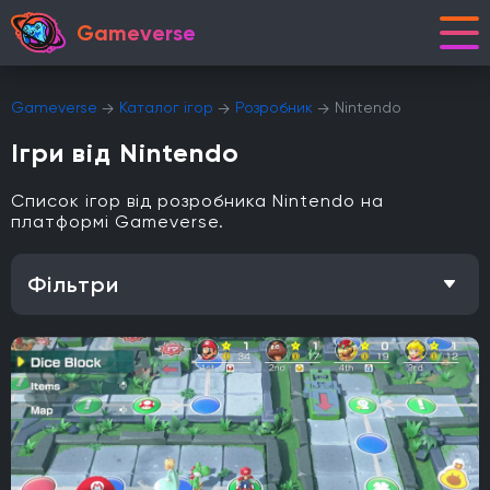
Gameverse
Gameverse
Каталог ігор
Розробник
Nintendo
Ігри від Nintendo
Список ігор від розробника Nintendo на
платформі Gameverse.
Фільтри
Особливість
Одиночна гра
Відкритий світ
Головоломки
Кооператив
Мультиплеєр
Офіційна українська локалізація
Метроїдванія
Елементи рольової гри (RPG)
Платформа