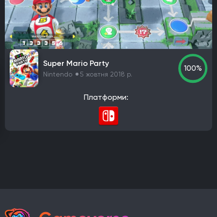
PlayStation 4
PlayStation 5
ПК
Xbox One
Xbox Series X|S
Nintendo Switch
PlayStation 3
Xbox 360
Nintendo Wii U
PlayStation 2
Xbox
Android
iOS
Nintendo 3DS
Nintendo Switch 2
Mac
Linux
PlayStation Vita
PlayStation
Super Mario Party
100%
Google Stadia
Nintendo
5 жовтня 2018 р.
Розробник
Платформи:
Avalanche Software
CD Project Red
Nintendo EPD
Overkill Software
11 bit studios
Criterion Games
Square Enix
Mediatonic
Techland
Ubisoft
Frictional Games
Mojang Studios
Mauris
Larian Studios
Piranha Bytes
Infinity Ward
Id Software
Insomniac Games
Remedy Entertainment
One More Level
Tango Gameworks
Massive Entertainment
Epic Games
Blizzard Entertainment