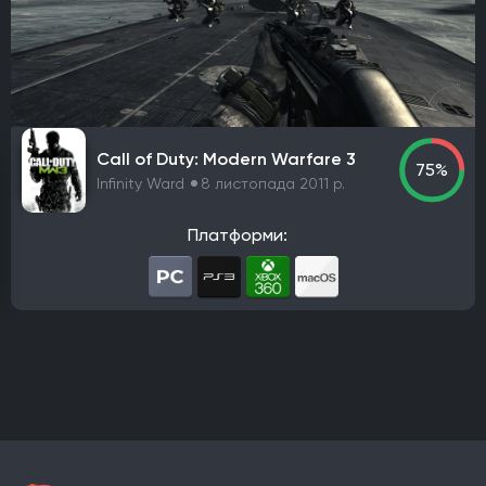
PlayStation 4
PlayStation 5
ПК
Xbox One
Xbox Series X|S
Nintendo Switch
PlayStation 3
Xbox 360
Nintendo Wii U
PlayStation 2
Xbox
Android
iOS
Nintendo 3DS
Nintendo Switch 2
Mac
Linux
PlayStation Vita
PlayStation
Call of Duty: Modern Warfare 3
75%
Google Stadia
Infinity Ward
8 листопада 2011 р.
Розробник
Платформи:
Avalanche Software
CD Project Red
Nintendo EPD
Overkill Software
11 bit studios
Criterion Games
Square Enix
Mediatonic
Techland
Ubisoft
Frictional Games
Mojang Studios
Mauris
Larian Studios
Piranha Bytes
Infinity Ward
Id Software
Insomniac Games
Remedy Entertainment
One More Level
Tango Gameworks
Massive Entertainment
Epic Games
Blizzard Entertainment