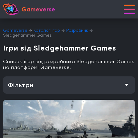
Gameverse
Gameverse
Каталог ігор
Розробник
Sledgehammer Games
Ігри від Sledgehammer Games
Список ігор від розробника Sledgehammer Games
на платформі Gameverse.
Фільтри
Особливість
Одиночна гра
Відкритий світ
Головоломки
Кооператив
Мультиплеєр
Офіційна українська локалізація
Метроїдванія
Елементи рольової гри (RPG)
Платформа