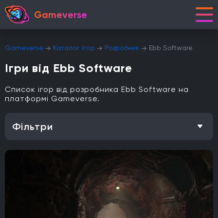
Gameverse
Gameverse
Каталог ігор
Розробник
Ebb Software
Ігри від Ebb Software
Список ігор від розробника Ebb Software на
платформі Gameverse.
Фільтри
Особливість
Одиночна гра
Відкритий світ
Головоломки
Кооператив
Мультиплеєр
Офіційна українська локалізація
Метроїдванія
Елементи рольової гри (RPG)
Платформа