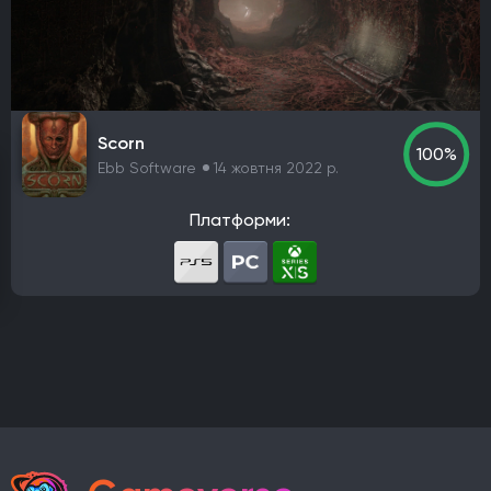
PlayStation 4
PlayStation 5
ПК
Xbox One
Xbox Series X|S
Nintendo Switch
PlayStation 3
Xbox 360
Nintendo Wii U
PlayStation 2
Xbox
Android
iOS
Nintendo 3DS
Nintendo Switch 2
Mac
Linux
PlayStation Vita
PlayStation
Scorn
100%
Google Stadia
Ebb Software
14 жовтня 2022 р.
Розробник
Платформи:
Avalanche Software
CD Project Red
Nintendo EPD
Overkill Software
11 bit studios
Criterion Games
Square Enix
Mediatonic
Techland
Ubisoft
Frictional Games
Mojang Studios
Mauris
Larian Studios
Piranha Bytes
Infinity Ward
Id Software
Insomniac Games
Remedy Entertainment
One More Level
Tango Gameworks
Massive Entertainment
Epic Games
Blizzard Entertainment