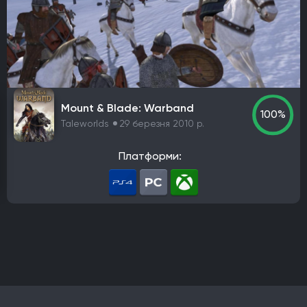
PlayStation 4
PlayStation 5
ПК
Xbox One
Xbox Series X|S
Nintendo Switch
PlayStation 3
Xbox 360
Nintendo Wii U
PlayStation 2
Xbox
Android
iOS
Nintendo 3DS
Nintendo Switch 2
Mac
Linux
PlayStation Vita
PlayStation
Google Stadia
Mount & Blade: Warband
100%
Taleworlds
29 березня 2010 р.
Розробник
Avalanche Software
CD Project Red
Nintendo EPD
Платформи:
Overkill Software
11 bit studios
Criterion Games
Square Enix
Mediatonic
Techland
Ubisoft
Frictional Games
Mojang Studios
Mauris
Larian Studios
Piranha Bytes
Infinity Ward
Id Software
Insomniac Games
Remedy Entertainment
One More Level
Tango Gameworks
Massive Entertainment
Epic Games
Blizzard Entertainment