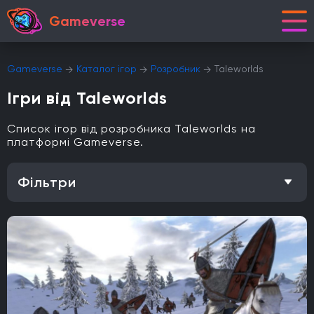
Gameverse
Gameverse
Каталог ігор
Розробник
Taleworlds
Ігри від Taleworlds
Список ігор від розробника Taleworlds на
платформі Gameverse.
Фільтри
Особливість
Одиночна гра
Відкритий світ
Головоломки
Кооператив
Мультиплеєр
Офіційна українська локалізація
Метроїдванія
Елементи рольової гри (RPG)
Платформа