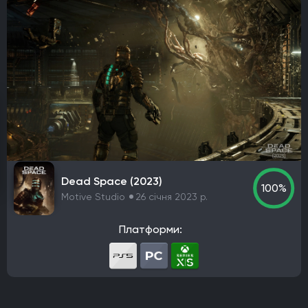
Кооператив
Мультиплеєр
Офіційна українська локалізація
Метроїдванія
Елементи рольової гри (RPG)
Платформа
PlayStation 4
PlayStation 5
ПК
Xbox One
Xbox Series X|S
Nintendo Switch
PlayStation 3
Xbox 360
Nintendo Wii U
PlayStation 2
Xbox
Android
iOS
Nintendo 3DS
Nintendo Switch 2
Mac
Linux
PlayStation Vita
PlayStation
Dead Space (2023)
100%
Google Stadia
Motive Studio
26 січня 2023 р.
Розробник
Платформи:
Avalanche Software
CD Project Red
Nintendo EPD
Overkill Software
11 bit studios
Criterion Games
Square Enix
Mediatonic
Techland
Ubisoft
Frictional Games
Mojang Studios
Mauris