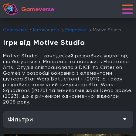
Gameverse
Gameverse
Каталог ігор
Розробник
Motive Studio
Ігри від Motive Studio
Motive Studio - канадський розробник відеоігор,
що базується в Монреалі та належить Electronic
Arts. Студія співпрацювала з DICE та Criterion
Games у розробці бойовика з елементами
шутера Star Wars Battlefront II (2017), а також
розробила космічний симулятор Star Wars:
Squadrons (2020) та виживальні жахи Dead Space
(2023), що є римейком однойменної відеогри
2008 року.
Фільтри
Особливість
Одиночна гра
Відкритий світ
Головоломки