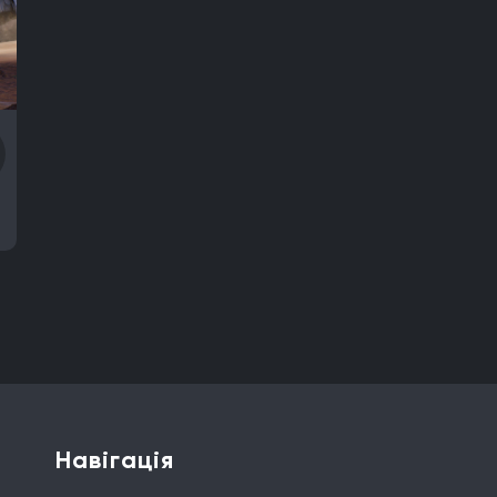
do EPD
Overkill Software
11 bit studios
Criterion Games
Sq
rian Studios
Piranha Bytes
Infinity Ward
Id Software
Insom
Entertainment
Epic Games
Blizzard Entertainment
Rocksta
 Stain Studios
Motive Studio
Wube Software
Studio MDHR
 Game World
Pocket Pair
Capcom
Bloober Team
Kojima 
ios
Arrowhead Game Studios
United Front Games
Slavic M
ame Science
Warhorse Studios
Team Asobi
Hangar 13
Alki
ar Games
Codemasters
Bugbear Entertainment
IO Interacti
ar North
Endnight Games Ltd
Rare
Massive Monster
Rave
ulsion Games
Pearl Abyss
Playground Games
Telltale Gam
1
Ebb Software
Anshar Studios
Nintendo EPD Production Gr
Re-Logic
stillalive studios
Traveller's Tales
Flying Squirrel 
ncle
Illusion Softworks
Rebellion
Starry Studio
Team Silent
Навігація
Striking Distance Studios
Rocksteady Studios
Stellar Ente