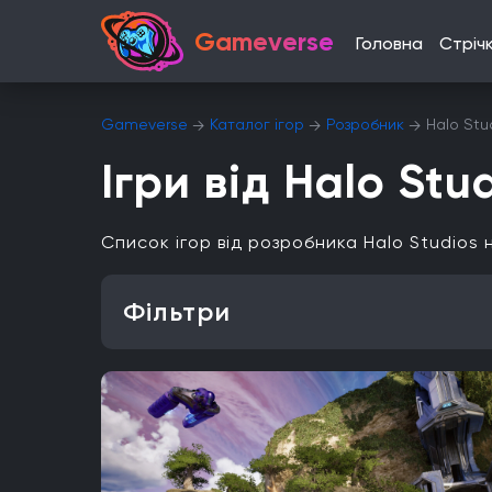
Gameverse
Головна
Стріч
Gameverse
Каталог ігор
Розробник
Halo Stu
Ігри від Halo Stu
Список ігор від розробника Halo Studios
Фільтри
Особливість
Одиночна гра
Відкритий світ
Головоломки
Платформа
PlayStation 4
PlayStation 5
ПК
Xbox One
iOS
Nintendo 3DS
Nintendo Switch 2
Mac