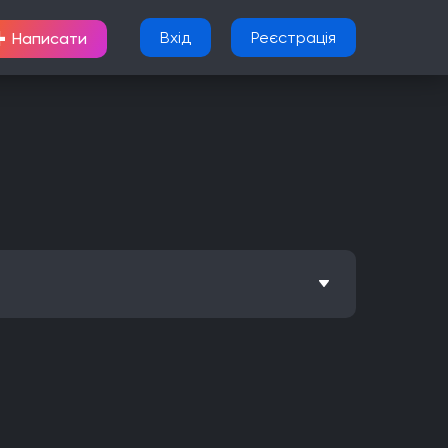
+
Вхід
Реєстрація
Написати
Метроїдванія
Елементи рольової гри (RPG)
Nintendo Wii U
PlayStation 2
Xbox
Android