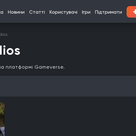
ка
Новини
Статті
Користувачі
Ігри
Підтримати
dios
dios
 на платформі Gameverse.
Кооператив
Мультиплеєр
Офіційна українська локалізація
Xbox Series X|S
Nintendo Switch
PlayStation 3
Xbox 360
Linux
PlayStation Vita
PlayStation
Google Stadia