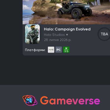
Розробник
Avalanche Software
CD Project Red
Ninten
Frictional Games
Mojang Studios
Mauris
La
Halo: Campaign Evolved
One More Level
Tango Gameworks
Massive 
TBA
Halo Studios
Valve Corporation
Teyon
Iron Gate
Coffee
28 липня 2026 р.
The Behemoth
Bethesda Game Studios
GSC
Платформи:
Eidos-Montreal
BioWare
Bandai Namco Stud
Unbroken Studios
Firaxis Games
Krafton
G
FromSoftware
MachineGames
Grinding Ge
Gearbox Software
Rockstar Toronto
Rockst
Dreamate Games
Ghost Story Games
Comp
Nintendo EAD Software Development Group No.
Nintendo EPD Production Group No. 3
Grezzo
Gameverse
Hinterland Studio Inc.
Free Range Games
Po
Daedalic Entertainment
Robot Entertainment