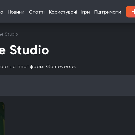
ка
Новини
Статті
Користувачі
Ігри
Підтримати
e Studio
e Studio
udio на платформі Gameverse.
Кооператив
Мультиплеєр
Офіційна українська локалізація
Xbox Series X|S
Nintendo Switch
PlayStation 3
Xbox 360
Linux
PlayStation Vita
PlayStation
Google Stadia