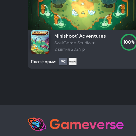
Розробник
Avalanche Software
CD Project Red
Ninten
Frictional Games
Mojang Studios
Mauris
La
Minishoot' Adventures
One More Level
Tango Gameworks
Massive 
100%
SoulGame Studio
Valve Corporation
Teyon
Iron Gate
Coffee
2 квітня 2024 р.
The Behemoth
Bethesda Game Studios
GSC
Платформи:
Eidos-Montreal
BioWare
Bandai Namco Stud
Unbroken Studios
Firaxis Games
Krafton
G
FromSoftware
MachineGames
Grinding Ge
Gearbox Software
Rockstar Toronto
Rockst
Dreamate Games
Ghost Story Games
Comp
Nintendo EAD Software Development Group No.
Nintendo EPD Production Group No. 3
Grezzo
Gameverse
Hinterland Studio Inc.
Free Range Games
Po
Daedalic Entertainment
Robot Entertainment