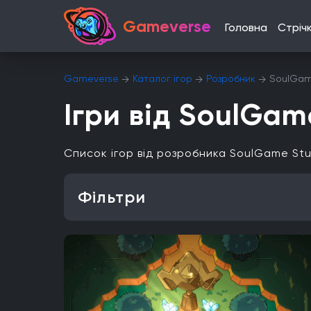
Gameverse
Головна
Стріч
Gameverse
Каталог ігор
Розробник
SoulGam
Ігри від SoulGam
Список ігор від розробника SoulGame St
Фільтри
Особливість
Одиночна гра
Відкритий світ
Головоломки
Платформа
PlayStation 4
PlayStation 5
ПК
Xbox One
iOS
Nintendo 3DS
Nintendo Switch 2
Mac