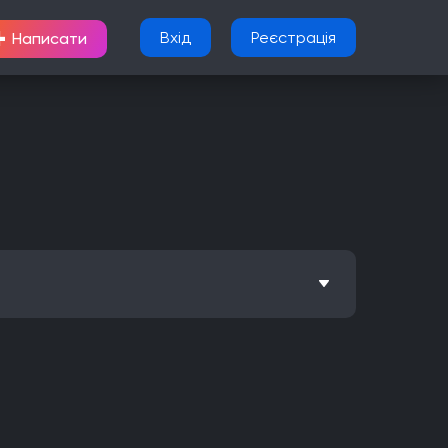
+
Вхід
Реєстрація
Написати
Метроїдванія
Елементи рольової гри (RPG)
Nintendo Wii U
PlayStation 2
Xbox
Android