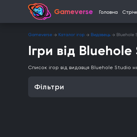
Gameverse
Головна
Стріч
Gameverse
Каталог ігор
Видавець
Bluehole 
Ігри від Bluehole
Список ігор від видавця Bluehole Studio
Фільтри
Особливість
Одиночна гра
Відкритий світ
Головоломки
Платформа
PlayStation 4
PlayStation 5
ПК
Xbox One
iOS
Nintendo 3DS
Nintendo Switch 2
Mac