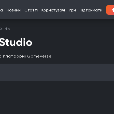
ка
Новини
Статті
Користувачі
Ігри
Підтримати
Studio
 Studio
 на платформі Gameverse.
Кооператив
Мультиплеєр
Офіційна українська локалізація
Xbox Series X|S
Nintendo Switch
PlayStation 3
Xbox 360
Linux
PlayStation Vita
PlayStation
Google Stadia