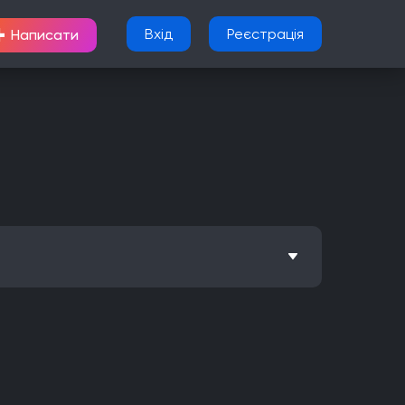
+
Вхід
Реєстрація
Написати
Метроїдванія
Елементи рольової гри (RPG)
Nintendo Wii U
PlayStation 2
Xbox
Android