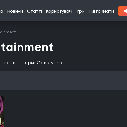
ка
Новини
Статті
Користувачі
Ігри
Підтримати
rtainment
ertainment
nt на платформі Gameverse.
Кооператив
Мультиплеєр
Офіційна українська локалізація
Xbox Series X|S
Nintendo Switch
PlayStation 3
Xbox 360
Linux
PlayStation Vita
PlayStation
Google Stadia