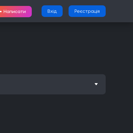
+
Вхід
Реєстрація
Написати
Метроїдванія
Елементи рольової гри (RPG)
Nintendo Wii U
PlayStation 2
Xbox
Android