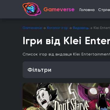
Gameverse
Головна
Стріч
Gameverse
Каталог ігор
Видавець
Klei Ente
Ігри від Klei Ent
Список ігор від видавця Klei Entertainme
Фільтри
Особливість
Одиночна гра
Відкритий світ
Головоломки
Платформа
PlayStation 4
PlayStation 5
ПК
Xbox One
iOS
Nintendo 3DS
Nintendo Switch 2
Mac