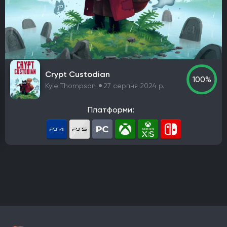
PlayStation 4
PlayStation 5
ПК
Xbox One
Xbox Series X|S
Nintendo Switch
PlayStation 3
Xbox 360
Nintendo Wii U
PlayStation 2
Xbox
Android
iOS
Nintendo 3DS
Nintendo Switch 2
Mac
Linux
PlayStation Vita
PlayStation
Crypt Custodian
100%
Google Stadia
Kyle Thompson
27 серпня 2024 р.
Розробник
Платформи:
Avalanche Software
CD Project Red
Nintendo EPD
Overkill Software
11 bit studios
Criterion Games
Square Enix
Mediatonic
Techland
Ubisoft
Frictional Games
Mojang Studios
Mauris
Larian Studios
Piranha Bytes
Infinity Ward
Id Software
Insomniac Games
Remedy Entertainment
One More Level
Tango Gameworks
Massive Entertainment
Epic Games
Blizzard Entertainment