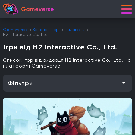
Gameverse
Gameverse
Каталог ігор
Видавець
H2 Interactive Co., Ltd.
Ігри від H2 Interactive Co., Ltd.
Список ігор від видавця H2 Interactive Co., Ltd. на
платформі Gameverse.
Фільтри
Особливість
Одиночна гра
Відкритий світ
Головоломки
Кооператив
Мультиплеєр
Офіційна українська локалізація
Метроїдванія
Елементи рольової гри (RPG)
Платформа