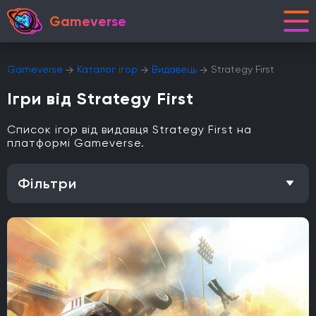
Gameverse
Gameverse
Каталог ігор
Видавець
Strategy First
Ігри від Strategy First
Список ігор від видавця Strategy First на
платформі Gameverse.
Фільтри
Особливість
Одиночна гра
Відкритий світ
Головоломки
Кооператив
Мультиплеєр
Офіційна українська локалізація
Метроїдванія
Елементи рольової гри (RPG)
Платформа