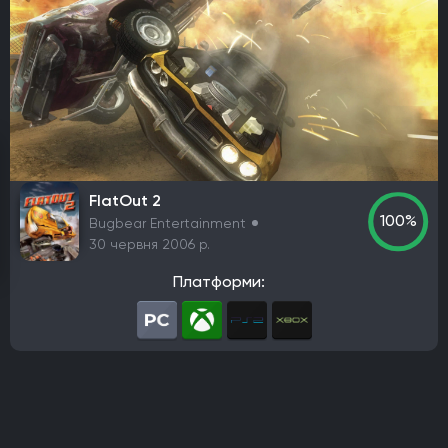
PlayStation 4
PlayStation 5
ПК
Xbox One
Xbox Series X|S
Nintendo Switch
PlayStation 3
Xbox 360
Nintendo Wii U
PlayStation 2
Xbox
Android
iOS
Nintendo 3DS
Nintendo Switch 2
Mac
Linux
PlayStation Vita
PlayStation
Google Stadia
Розробник
FlatOut 2
Avalanche Software
CD Project Red
Nintendo EPD
100%
Bugbear Entertainment
Overkill Software
11 bit studios
Criterion Games
30 червня 2006 р.
Square Enix
Mediatonic
Techland
Ubisoft
Платформи:
Frictional Games
Mojang Studios
Mauris
Larian Studios
Piranha Bytes
Infinity Ward
Id Software
Insomniac Games
Remedy Entertainment
One More Level
Tango Gameworks
Massive Entertainment
Epic Games
Blizzard Entertainment