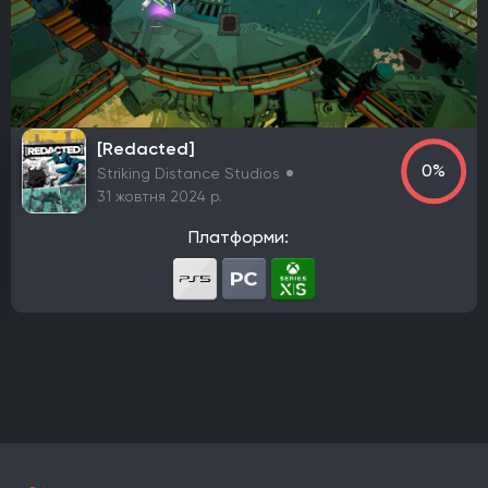
PlayStation 4
PlayStation 5
ПК
Xbox One
Xbox Series X|S
Nintendo Switch
PlayStation 3
Xbox 360
Nintendo Wii U
PlayStation 2
Xbox
Android
iOS
Nintendo 3DS
Nintendo Switch 2
Mac
Linux
PlayStation Vita
PlayStation
[Redacted]
0%
Striking Distance Studios
Google Stadia
31 жовтня 2024 р.
Розробник
Платформи:
Avalanche Software
CD Project Red
Nintendo EPD
Overkill Software
11 bit studios
Criterion Games
Square Enix
Mediatonic
Techland
Ubisoft
Frictional Games
Mojang Studios
Mauris
Larian Studios
Piranha Bytes
Infinity Ward
Id Software
Insomniac Games
Remedy Entertainment
One More Level
Tango Gameworks
Massive Entertainment
Epic Games
Blizzard Entertainment