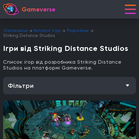
Gameverse
Gameverse
Каталог ігор
Розробник
Striking Distance Studios
Ігри від Striking Distance Studios
Список ігор від розробника Striking Distance
Studios на платформі Gameverse.
Фільтри
Особливість
Одиночна гра
Відкритий світ
Головоломки
Кооператив
Мультиплеєр
Офіційна українська локалізація
Метроїдванія
Елементи рольової гри (RPG)
Платформа