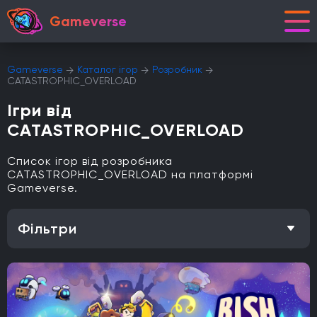
Gameverse
Gameverse
Каталог ігор
Розробник
CATASTROPHIC_OVERLOAD
Ігри від
CATASTROPHIC_OVERLOAD
Список ігор від розробника
CATASTROPHIC_OVERLOAD на платформі
Gameverse.
Фільтри
Особливість
Одиночна гра
Відкритий світ
Головоломки
Кооператив
Мультиплеєр
Офіційна українська локалізація
Метроїдванія