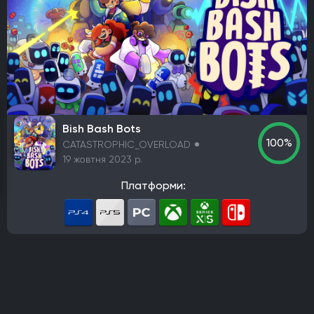
Елементи рольової гри (RPG)
Платформа
PlayStation 4
PlayStation 5
ПК
Xbox One
Xbox Series X|S
Nintendo Switch
PlayStation 3
Xbox 360
Nintendo Wii U
PlayStation 2
Xbox
Android
iOS
Nintendo 3DS
Nintendo Switch 2
Mac
Linux
PlayStation Vita
PlayStation
Bish Bash Bots
100%
CATASTROPHIC_OVERLOAD
Google Stadia
19 жовтня 2023 р.
Розробник
Платформи:
Avalanche Software
CD Project Red
Nintendo EPD
Overkill Software
11 bit studios
Criterion Games
Square Enix
Mediatonic
Techland
Ubisoft
Frictional Games
Mojang Studios
Mauris
Larian Studios
Piranha Bytes
Infinity Ward
Id Software
Insomniac Games
Remedy Entertainment
One More Level