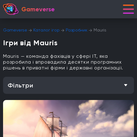
Gameverse
Gameverse
Каталог ігор
Розробник
Mauris
Ігри від Mauris
Mauris — команда фахівців у сфері IT, яка
розробила і впровадила десятки програмних
рішень в приватні фірми і державні організації.
Фільтри
Особливість
Одиночна гра
Відкритий світ
Головоломки
Кооператив
Мультиплеєр
Офіційна українська локалізація
Метроїдванія
Елементи рольової гри (RPG)