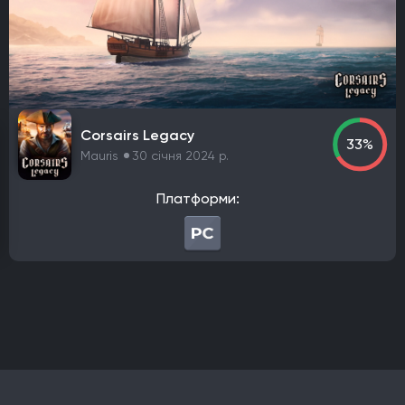
Платформа
PlayStation 4
PlayStation 5
ПК
Xbox One
Xbox Series X|S
Nintendo Switch
PlayStation 3
Xbox 360
Nintendo Wii U
PlayStation 2
Xbox
Android
iOS
Nintendo 3DS
Nintendo Switch 2
Mac
Linux
PlayStation Vita
PlayStation
Corsairs Legacy
33%
Google Stadia
Mauris
30 січня 2024 р.
Розробник
Платформи:
Avalanche Software
CD Project Red
Nintendo EPD
Overkill Software
11 bit studios
Criterion Games
Square Enix
Mediatonic
Techland
Ubisoft
Frictional Games
Mojang Studios
Mauris
Larian Studios
Piranha Bytes
Infinity Ward
Id Software
Insomniac Games
Remedy Entertainment
One More Level
Tango Gameworks
Massive Entertainment
Epic Games
Blizzard Entertainment