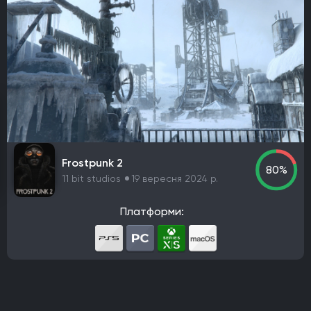
Офіційна українська локалізація
Метроїдванія
Елементи рольової гри (RPG)
Платформа
PlayStation 4
PlayStation 5
ПК
Xbox One
Xbox Series X|S
Nintendo Switch
PlayStation 3
Xbox 360
Nintendo Wii U
PlayStation 2
Xbox
Android
iOS
Nintendo 3DS
Nintendo Switch 2
Mac
Linux
PlayStation Vita
PlayStation
Frostpunk 2
80%
Google Stadia
11 bit studios
19 вересня 2024 р.
Розробник
Платформи:
Avalanche Software
CD Project Red
Nintendo EPD
Overkill Software
11 bit studios
Criterion Games
Square Enix
Mediatonic
Techland
Ubisoft
Frictional Games
Mojang Studios
Mauris
Larian Studios
Piranha Bytes
Infinity Ward