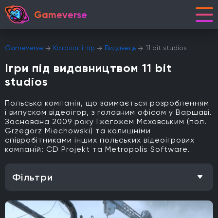
Gameverse
Gameverse
Каталог ігор
Видавець
11 bit studios
Ігри під видавництвом 11 bit
studios
Польська компанія, що займається розробленням
і випуском відеоігор, з головним офісом у Варшаві.
Заснована 2009 року Гжегожем Мєховським (пол.
Grzegorz Miechowski) та колишніми
співробітниками інших польських відеоігрових
компаній: CD Projekt та Metropolis Software.
Фільтри
Особливість
Одиночна гра
Відкритий світ
Головоломки
Кооператив
Мультиплеєр