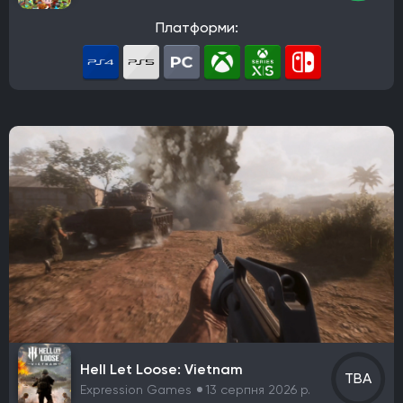
Halo Studios
Expression Games
Illfonic
Платформи:
Bit Reactor
Game Freak
KING Art
Lizardcube
Guard Crush Games
DotEmu
The Indie Stone
Видавець
Warner Bros. Games
CD Project
Nintendo
Starbreeze Studios
11 bit studios
Electronic Arts
Square Enix
Devolver Digital
Techland
Ubisoft
Frictional Games
Mojang Studios
Xbox Game Studios
Mauris
Larian Studios
THQ Nordic
Activision
Bethesda Softworks
Sony Interactive Entertainment
Epic Games
505 Games
Blizzard Entertainment
Rockstar Games
Sierra Entertainment
Valve Corporation
Nacon
Wube Software
Hell Let Loose: Vietnam
Studio MDHR
Chucklefish Limited
Team17 Software
TBA
Expression Games
13 серпня 2026 р.
GSC Game World
Pocket Pair
Capcom
Konami