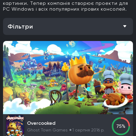
картинки. Тепер компанія створює проекти для
PC Windows і всіх популярних ігрових консолей.
Фільтри
Особливість
Одиночна гра
Відкритий світ
Головоломки
Кооператив
Мультиплеєр
Офіційна українська локалізація
Метроїдванія
Елементи рольової гри (RPG)
Платформа
PlayStation 4
PlayStation 5
ПК
Xbox One
Xbox Series X|S
Nintendo Switch
PlayStation 3
Xbox 360
Nintendo Wii U
PlayStation 2
Xbox
Android
iOS
Nintendo 3DS
Nintendo Switch 2
Mac
Linux
PlayStation Vita
PlayStation
Overcooked
75%
Google Stadia
Ghost Town Games
1 серпня 2016 р.