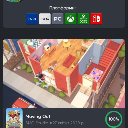
Розробник
Платформи:
Avalanche Software
CD Project Red
Nintendo EPD
Overkill Software
11 bit studios
Criterion Games
Square Enix
Mediatonic
Techland
Ubisoft
Frictional Games
Mojang Studios
Mauris
Larian Studios
Piranha Bytes
Infinity Ward
Id Software
Insomniac Games
Remedy Entertainment
One More Level
Tango Gameworks
Massive Entertainment
Epic Games
Blizzard Entertainment
Rockstar Games
Hazelight Studios
Naughty Dog
Valve Corporation
Teyon
Iron Gate
Coffee Stain Studios
Motive Studio
Wube Software
Studio MDHR
ConcernedApe
Ghost Town Games
The Behemoth
Bethesda Game Studios
Moving Out
GSC Game World
Pocket Pair
Capcom
100%
SMG Studio
27 квітня 2020 р.
Bloober Team
Kojima Productions
Team Ninja