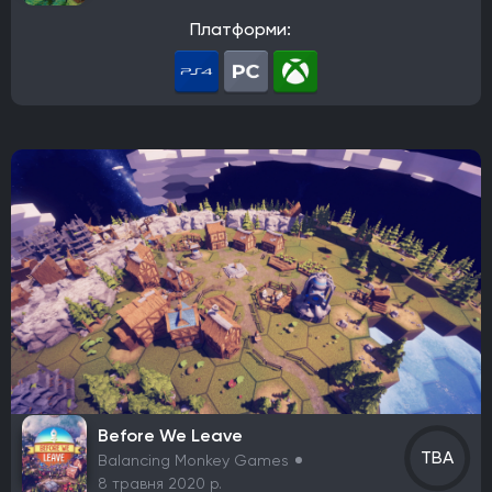
Sledgehammer Games
Andriy Bychkovskyi
Платформи:
Knuckle Cracker
Big Huge Games
Kaiko
Ghost Ship Games
SMG Studio
DEVM Games
Klei Entertainment
Bungie
Phoenix Labs
Virtuos
Reality Pump
Elverils LLC
Spiders
River End Games
Indoor Astronaut
Yellow Dot
Massive Miniteam
EA Digital Illusions CE
Battlefield Studios
Leenzee Games
Fika Productions
Galaxy Grove
Two Point Studios
Asteroid Base
EXOR Studios
The Creative Assembly
4A Games
Crystal Dynamics
Vertigo Games
Team Cherry
Eremite Games
Flemming Visual Effects UG
Aggro Crab Games
The Game Kitchen
Vigil Games
Nevolane
Sad Cat Studios
Neople
Ubisoft Montreal
Team Wild Wood
SoulGame Studio
Before We Leave
Alchemist Interactive
Funcom
Octofox
TBA
Balancing Monkey Games
Render Cube
Acid Nerve
Argonaut Games
8 травня 2020 р.