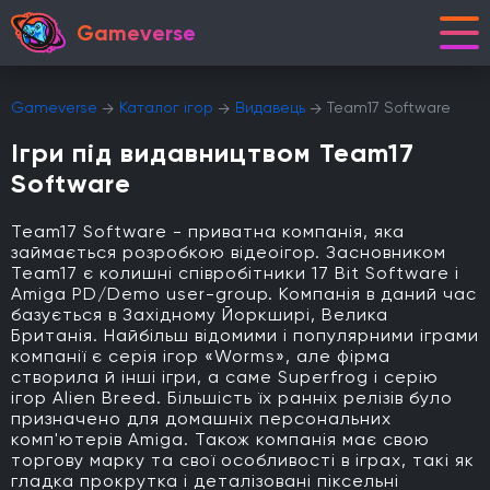
Gameverse
Gameverse
Каталог ігор
Видавець
Team17 Software
Ігри під видавництвом Team17
Software
Team17 Software - приватна компанія, яка
займається розробкою відеоігор. Засновником
Team17 є колишні співробітники 17 Bit Software і
Amiga PD/Demo user-group. Компанія в даний час
базується в Західному Йоркширі, Велика
Британія. Найбільш відомими і популярними іграми
компанії є серія ігор «Worms», але фірма
створила й інші ігри, а саме Superfrog і серію
ігор Alien Breed. Більшість їх ранніх релізів було
призначено для домашніх персональних
комп'ютерів Amiga. Також компанія має свою
торгову марку та свої особливості в іграх, такі як
гладка прокрутка і деталізовані піксельні