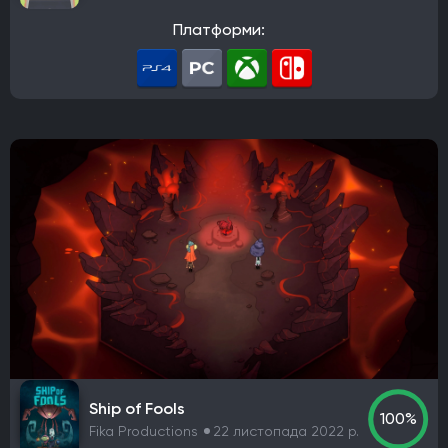
Arkane Studios
Eidos-Montreal
BioWare
Платформи:
Bandai Namco Studios
Arrowhead Game Studios
United Front Games
Slavic Magic
TaleWorlds Entertainment
Unbroken Studios
Firaxis Games
Krafton
Game Science
Warhorse Studios
Team Asobi
Hangar 13
Alkimia Interactive
Grimlore Games
FromSoftware
MachineGames
Grinding Gear Games
Codemasters
Bugbear Entertainment
IO Interactive
Team Meat
Relic Entertainment
Maxis
Gearbox Software
Rockstar Toronto
Rockstar North
Endnight Games Ltd
Rare
Massive Monster
Raven Software
Treyarch
EA Orlando
Dreamate Games
Ghost Story Games
Compulsion Games
Pearl Abyss
Playground Games
Ship of Fools
100%
Telltale Games
CremaGames
Digital Extremes
Fika Productions
22 листопада 2022 р.