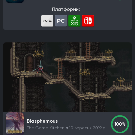
Nintendo EAD Software Development Group No.1
Платформи:
Ebb Software
Anshar Studios
Nintendo EPD Production Group No. 8
Nintendo EPD Production Group No. 3
Grezzo
Re-Logic
stillalive studios
Traveller's Tales
Flying Squirrel Entertainment
Taleworlds
Kunos Simulazioni
Hinterland Studio Inc.
Free Range Games
Poncle
Illusion Softworks
Rebellion
Starry Studio
Team Silent
Milestone
PlaySide
Daedalic Entertainment
Robot Entertainment
Striking Distance Studios
Rocksteady Studios
Stellar Entertainment
Rebel Wolves
WB Games Montréal
Tripwire Interactive
Claymore Game Studios
TiMi Studio Group
Round8 Studio
DMA Design
Blasphemous
TransGaming Inc.
Sonic Team
Red Soul Games
100%
The Game Kitchen
10 вересня 2019 р.
Big Bad Wolf
Frogwares
Cyanide Studio