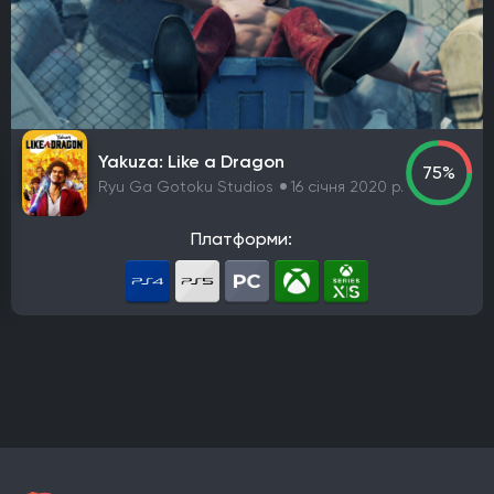
PlayStation 4
PlayStation 5
ПК
Xbox One
Xbox Series X|S
Nintendo Switch
PlayStation 3
Xbox 360
Nintendo Wii U
PlayStation 2
Xbox
Android
iOS
Nintendo 3DS
Nintendo Switch 2
Mac
Linux
PlayStation Vita
PlayStation
Yakuza: Like a Dragon
75%
Google Stadia
Ryu Ga Gotoku Studios
16 січня 2020 р.
Розробник
Платформи:
Avalanche Software
CD Project Red
Nintendo EPD
Overkill Software
11 bit studios
Criterion Games
Square Enix
Mediatonic
Techland
Ubisoft
Frictional Games
Mojang Studios
Mauris
Larian Studios
Piranha Bytes
Infinity Ward
Id Software
Insomniac Games
Remedy Entertainment
One More Level
Tango Gameworks
Massive Entertainment
Epic Games
Blizzard Entertainment