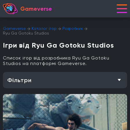
Gameverse
Gameverse
Каталог ігор
Розробник
Ryu Ga Gotoku Studios
Ігри від Ryu Ga Gotoku Studios
Список ігор від розробника Ryu Ga Gotoku
Studios на платформі Gameverse.
Фільтри
Особливість
Одиночна гра
Відкритий світ
Головоломки
Кооператив
Мультиплеєр
Офіційна українська локалізація
Метроїдванія
Елементи рольової гри (RPG)
Платформа