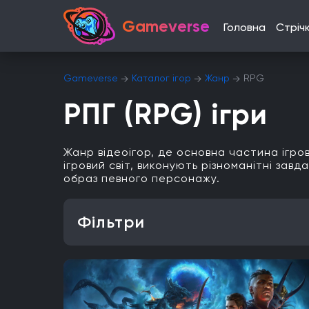
Gameverse
Головна
Стріч
Gameverse
Каталог ігор
Жанр
RPG
РПГ (RPG) ігри
Жанр відеоігор, де основна частина ігро
ігровий світ, виконують різноманітні зав
образ певного персонажу.
Фільтри
Особливість
Одиночна гра
Відкритий світ
Головоломки
Платформа