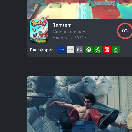
Daedalic Entertainment
Robot Entertainment
WB Games Montréal
Tripwire Interactive
Cl
Red Soul Games
Big Bad Wolf
Frogwares
C
Temtem
NeoBards Entertainment
PUBG Studios
Sabe
0%
CremaGames
Misterial Games
Sandfall Interactive
SHIFT 
6 вересня 2022 р.
Awaken Realms
Ryu Ga Gotoku Studios
Guer
Платформи:
Smartly Dressed Games
Nelson Sexton
Den
Ritual Games
Ember Lab
Frozenbyte
Ston
Big Huge Games
Kaiko
Ghost Ship Games
Spiders
River End Games
Indoor Astronaut
Fika Productions
Galaxy Grove
Two Point St
Team Cherry
Eremite Games
Flemming Visua
Ubisoft Montreal
Team Wild Wood
SoulGame
It's Anecdotal
Vertigo Gaming
Berko Games
M-TWO
Kyle Thompson
The Gentlebros
Mo
Firefly Studios
Screen Burn
CATASTROPHIC_