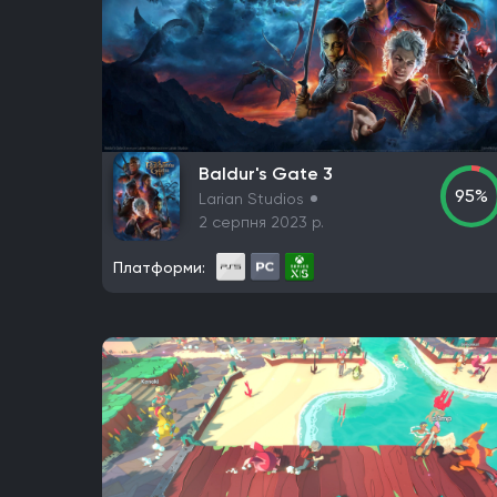
PlayStation 4
PlayStation 5
ПК
Xbox One
iOS
Nintendo 3DS
Nintendo Switch 2
Mac
Розробник
Avalanche Software
CD Project Red
Ninten
Frictional Games
Mojang Studios
Mauris
La
Baldur's Gate 3
One More Level
Tango Gameworks
Massive 
95%
Larian Studios
Valve Corporation
Teyon
Iron Gate
Coffee
2 серпня 2023 р.
The Behemoth
Bethesda Game Studios
GSC
Платформи:
Eidos-Montreal
BioWare
Bandai Namco Stud
Unbroken Studios
Firaxis Games
Krafton
G
FromSoftware
MachineGames
Grinding Ge
Gearbox Software
Rockstar Toronto
Rockst
Dreamate Games
Ghost Story Games
Comp
Nintendo EAD Software Development Group No.
Nintendo EPD Production Group No. 3
Grezzo
Hinterland Studio Inc.
Free Range Games
Po