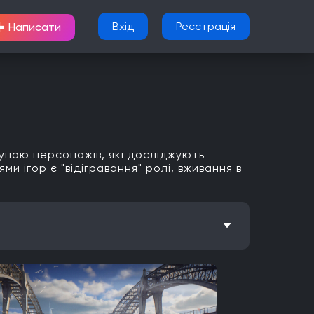
+
Вхід
Реєстрація
Написати
рупою персонажів, які досліджують
и ігор є "відігравання" ролі, вживання в
Метроїдванія
Елементи рольової гри (RPG)