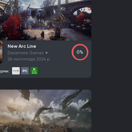
Nintendo Wii U
PlayStation 2
Xbox
Android
uare Enix
Mediatonic
Techland
Ubisoft
niac Games
Remedy Entertainment
New Arc Line
r Games
Hazelight Studios
Naughty Dog
0%
Dreamate Games
ConcernedApe
Ghost Town Games
26 листопада 2024 р.
Productions
Team Ninja
Arkane Studios
рми:
agic
TaleWorlds Entertainment
mia Interactive
Grimlore Games
ve
Team Meat
Relic Entertainment
Maxis
n Software
Treyarch
EA Orlando
es
CremaGames
Digital Extremes
oup No. 8
Entertainment
Taleworlds
Kunos Simulazioni
Milestone
PlaySide