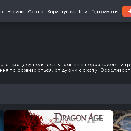
ка
Новини
Статті
Користувачі
Ігри
Підтримати
вого процесу полягає в управлінні персонажем чи г
дання та розвиваються, слідуючи сюжету. Особливостям
Кооператив
Мультиплеєр
Офіційна українська локалізація